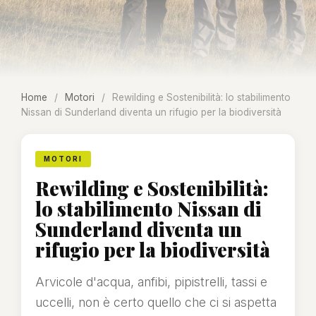
Home
/
Motori
/
Rewilding e Sostenibilità: lo stabilimento
Nissan di Sunderland diventa un rifugio per la biodiversità
MOTORI
Rewilding e Sostenibilità:
lo stabilimento Nissan di
Sunderland diventa un
rifugio per la biodiversità
Arvicole d'acqua, anfibi, pipistrelli, tassi e
uccelli, non è certo quello che ci si aspetta