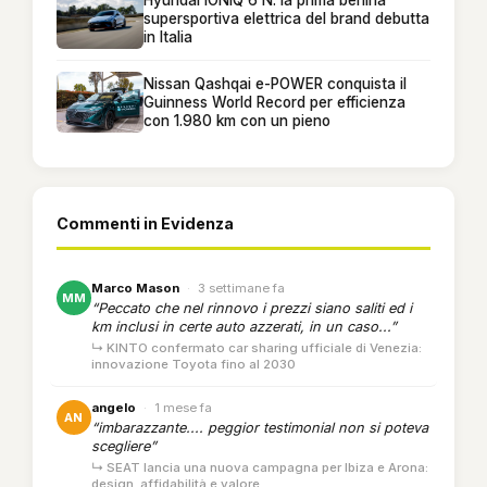
supersportiva elettrica del brand debutta
in Italia
Nissan Qashqai e-POWER conquista il
Guinness World Record per efficienza
con 1.980 km con un pieno
Commenti in Evidenza
Marco Mason
·
3 settimane fa
MM
“Peccato che nel rinnovo i prezzi siano saliti ed i
km inclusi in certe auto azzerati, in un caso...”
↳ KINTO confermato car sharing ufficiale di Venezia:
innovazione Toyota fino al 2030
angelo
·
1 mese fa
AN
“imbarazzante.... peggior testimonial non si poteva
scegliere”
↳ SEAT lancia una nuova campagna per Ibiza e Arona:
design, affidabilità e valore