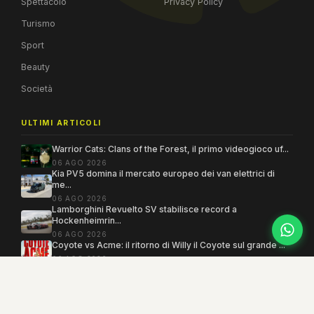
Spettacolo
Privacy Policy
Turismo
Sport
Beauty
Società
ULTIMI ARTICOLI
Warrior Cats: Clans of the Forest, il primo videogioco uf...
06 AGO 2026
Kia PV5 domina il mercato europeo dei van elettrici di
me...
06 AGO 2026
Lamborghini Revuelto SV stabilisce record a
Hockenheimrin...
06 AGO 2026
Coyote vs Acme: il ritorno di Willy il Coyote sul grande ...
06 AGO 2026
Copyright 2005–2026 ©
MEGAMODO
. Tutti i diritti sono riservati.
Powered by MEGACMS