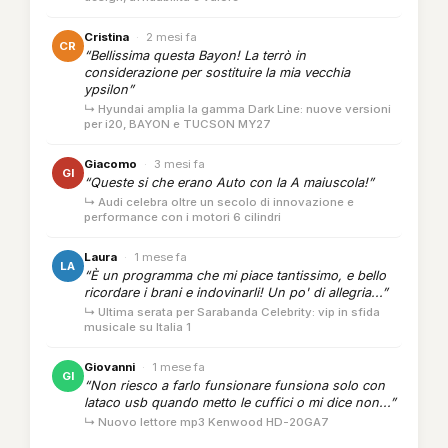
Cristina
·
2 mesi fa
CR
“Bellissima questa Bayon! La terrò in
considerazione per sostituire la mia vecchia
ypsilon”
↳ Hyundai amplia la gamma Dark Line: nuove versioni
per i20, BAYON e TUCSON MY27
Giacomo
·
3 mesi fa
GI
“Queste si che erano Auto con la A maiuscola!”
↳ Audi celebra oltre un secolo di innovazione e
performance con i motori 6 cilindri
Laura
·
1 mese fa
LA
“È un programma che mi piace tantissimo, e bello
ricordare i brani e indovinarli! Un po' di allegria...”
↳ Ultima serata per Sarabanda Celebrity: vip in sfida
musicale su Italia 1
Giovanni
·
1 mese fa
GI
“Non riesco a farlo funsionare funsiona solo con
lataco usb quando metto le cuffici o mi dice non...”
↳ Nuovo lettore mp3 Kenwood HD-20GA7