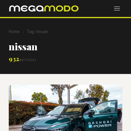
Home
/
Tag: nissan
nissan
932
ARTICOLI