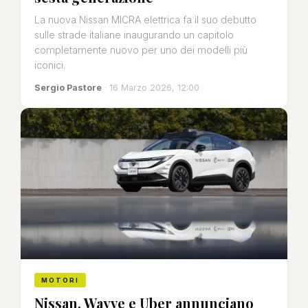
La nuova Nissan MICRA elettrica fa il suo debutto
sulle strade italiane inaugurando un capitolo
completamente nuovo per uno dei modelli più
iconici.
Sergio Pastore
· 16 Marzo 2026, 12:00
MOTORI
Nissan, Wayve e Uber annunciano