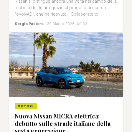
Nissan si distingue ancora una volta nel campo della
mobilità del futuro grazie al progetto di ricerca
“evolvAD”, che ha ricevuto il Collaborate to.
Sergio Pastore
· 20 Marzo 2026, 09:32
MOTORI
Nuova Nissan MICRA elettrica:
debutto sulle strade italiane della
sesta generazione