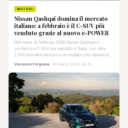
MOTORI
Nissan Qashqai domina il mercato
italiano: a febbraio è il C-SUV più
venduto grazie al nuovo e-POWER
Nel mese di febbraio 2026 Nissan Qashqai si
conferma il C‑SUV più venduto in Italia, con oltre
2.300 immatricolazioni e un risultato che ribadisce.
Vincenzo Forgione
· 09 Marzo 2026, 09:35