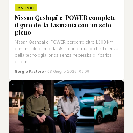
MOTORI
Nissan Qashqai e-POWER completa
il giro della Tasmania con un solo
pieno
Nissan Qashqai e-POWER percorre oltre 1.300 km
con un solo pieno da 55 lt, confermando l'efficienza
della tecnologia ibrida senza necessità di ricarica
esterna.
Sergio Pastore
· 03 Giugno 2026, 09:09