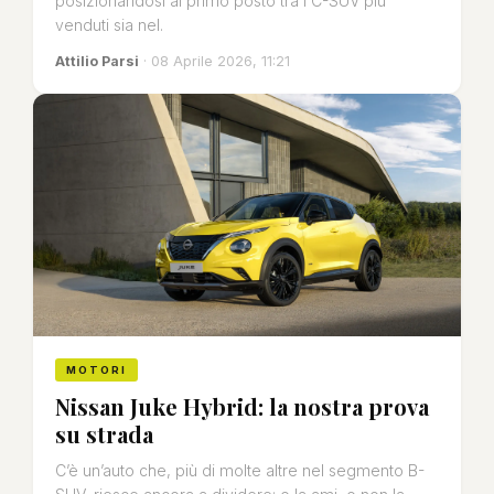
posizionandosi al primo posto tra i C-SUV più
venduti sia nel.
Attilio Parsi
· 08 Aprile 2026, 11:21
MOTORI
Nissan Juke Hybrid: la nostra prova
su strada
C’è un’auto che, più di molte altre nel segmento B-