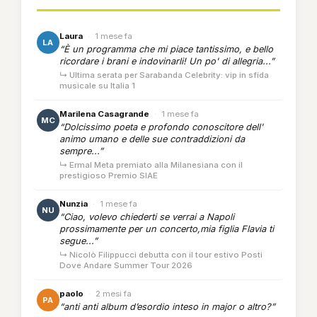
Laura
·
1 mese fa
LA
“È un programma che mi piace tantissimo, e bello
ricordare i brani e indovinarli! Un po' di allegria...”
↳ Ultima serata per Sarabanda Celebrity: vip in sfida
musicale su Italia 1
Marilena Casagrande
·
1 mese fa
MC
“Dolcissimo poeta e profondo conoscitore dell'
animo umano e delle sue contraddizioni da
sempre...”
↳ Ermal Meta premiato alla Milanesiana con il
prestigioso Premio SIAE
Nunzia
·
1 mese fa
NU
“Ciao, volevo chiederti se verrai a Napoli
prossimamente per un concerto,mia figlia Flavia ti
segue...”
↳ Nicolò Filippucci debutta con il tour estivo Posti
Dove Andare Summer Tour 2026
paolo
·
2 mesi fa
PA
“anti anti album d’esordio inteso in major o altro?”