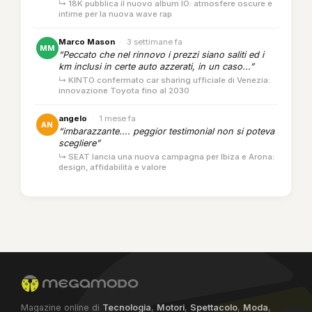
↳ 18K pubblica il nuovo album IO: atmosfere oscure e
intime per la nuova wave rap
Marco Mason
·
3 settimane fa
MM
“Peccato che nel rinnovo i prezzi siano saliti ed i
km inclusi in certe auto azzerati, in un caso...”
↳ KINTO confermato car sharing ufficiale di Venezia:
innovazione Toyota fino al 2030
angelo
·
1 mese fa
AN
“imbarazzante.... peggior testimonial non si poteva
scegliere”
↳ SEAT lancia una nuova campagna per Ibiza e Arona:
design, affidabilità e valore
Magazine online di
Tecnologia
,
Motori
,
Spettacolo
,
Moda
,