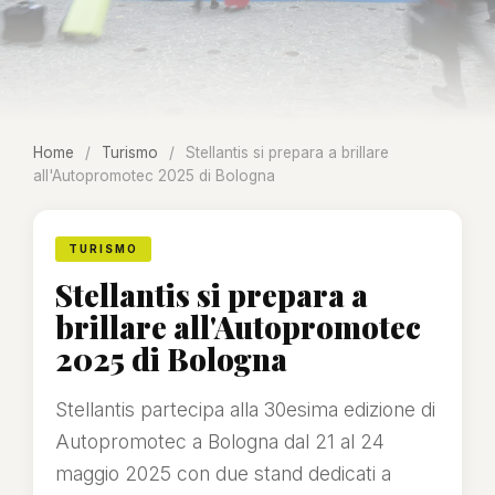
Home
/
Turismo
/
Stellantis si prepara a brillare
all'Autopromotec 2025 di Bologna
TURISMO
Stellantis si prepara a
brillare all'Autopromotec
2025 di Bologna
Stellantis partecipa alla 30esima edizione di
Autopromotec a Bologna dal 21 al 24
maggio 2025 con due stand dedicati a