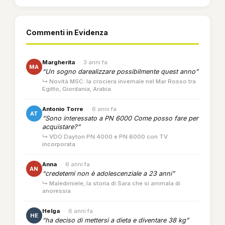
Commenti in Evidenza
Margherita
·
3 anni fa
MA
“Un sogno darealizzare possibilmente quest anno”
↳ Novità MSC: la crociera invernale nel Mar Rosso tra
Egitto, Giordania, Arabia
Antonio Torre
·
6 anni fa
AT
“Sono interessato a PN 6000 Come posso fare per
acquistare?”
↳ VDO Dayton PN 4000 e PN 6000 con TV
incorporata
Anna
·
6 anni fa
AN
“credetemi non è adolescenziale a 23 anni”
↳ Maledimiele, la storia di Sara che si ammala di
anoressia
Helga
·
6 anni fa
HE
“ha deciso di mettersi a dieta e diventare 38 kg”