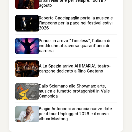
urban Niente è per sempre: fuori il 7
agosto
Roberto Cacciapaglia porta la musica e
l'impegno per la pace nei festival estivi
2026
Prince: in arrivo "Timeless", l'album di
inediti che attraversa quarant'anni di
carriera
A La Spezia arriva AHI MARIA!, teatro-
canzone dedicato a Rino Gaetano
Dallo Sciamano allo Showman: arte,
musica e fumetto protagonisti in Valle
Camonica
Biagio Antonacci annuncia nuove date
per il tour Unplugged 2026 e il nuovo
album Mustang