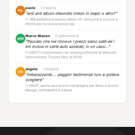
paolo
·
2 mesi fa
PA
“anti anti album d’esordio inteso in major o altro?”
↳ 18K pubblica il nuovo album IO: atmosfere oscure e
intime per la nuova wave rap
Marco Mason
·
3 settimane fa
MM
“Peccato che nel rinnovo i prezzi siano saliti ed i
km inclusi in certe auto azzerati, in un caso...”
↳ KINTO confermato car sharing ufficiale di Venezia:
innovazione Toyota fino al 2030
angelo
·
1 mese fa
AN
“imbarazzante.... peggior testimonial non si poteva
scegliere”
↳ SEAT lancia una nuova campagna per Ibiza e Arona:
design, affidabilità e valore