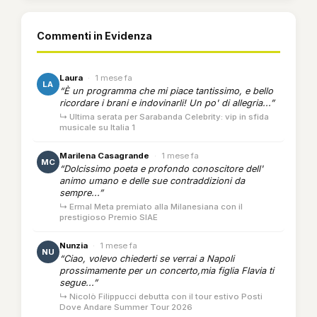
Commenti in Evidenza
Laura
·
1 mese fa
LA
“È un programma che mi piace tantissimo, e bello
ricordare i brani e indovinarli! Un po' di allegria...”
↳ Ultima serata per Sarabanda Celebrity: vip in sfida
musicale su Italia 1
Marilena Casagrande
·
1 mese fa
MC
“Dolcissimo poeta e profondo conoscitore dell'
animo umano e delle sue contraddizioni da
sempre...”
↳ Ermal Meta premiato alla Milanesiana con il
prestigioso Premio SIAE
Nunzia
·
1 mese fa
NU
“Ciao, volevo chiederti se verrai a Napoli
prossimamente per un concerto,mia figlia Flavia ti
segue...”
↳ Nicolò Filippucci debutta con il tour estivo Posti
Dove Andare Summer Tour 2026