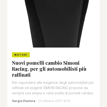
MOTORI
Nuovi pomelli cambio Simoni
Racing, per gli automobilisti più
raffinati
Per rispondere alle esigenze degli automobilisti più
raffinati ed esigenti SIMONI RACING propone da
sempre una ampia e varia scelta di pomelli cambio.
Sergio Pastore
· 23 Ottobre 2017, 10:15