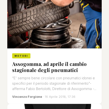
MOTORI
Assogomma, ad aprile il cambio
stagionale degli pneumatici
“E' sempre bene circolare con pneumatici idonei e
specifici per il periodo stagionale di riferimento”-
afferma Fabio Bertolotti, Direttore di Assogomma -...
Vincenzo Forgione
· 16 Aprile 2018, 17:36