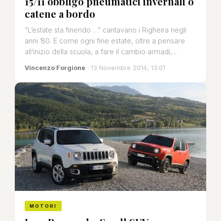
15/11 obbligo pneumatici invernali o
catene a bordo
“L’estate sta finendo …” cantavano i Righeira negli
anni ’80. E come ogni fine estate, oltre a pensare
all’inizio della scuola, a fare il cambio armadi,...
Vincenzo Forgione
· 13 Novembre 2014, 13:01
MOTORI