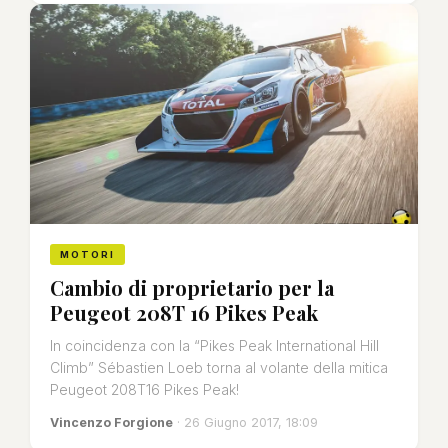
MOTORI
Cambio di proprietario per la
Peugeot 208T 16 Pikes Peak
In coincidenza con la “Pikes Peak International Hill
Climb” Sébastien Loeb torna al volante della mitica
Peugeot 208T16 Pikes Peak!
Vincenzo Forgione
· 26 Giugno 2017, 18:09