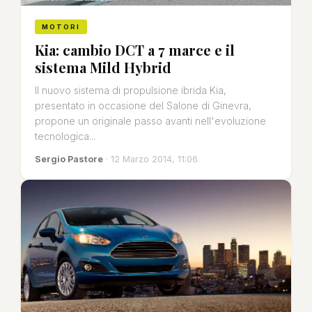
MOTORI
Kia: cambio DCT a 7 marce e il
sistema Mild Hybrid
Il nuovo sistema di propulsione ibrida Kia,
presentato in occasione del Salone di Ginevra,
propone un originale passo avanti nell'evoluzione
tecnologica...
Sergio Pastore
· 12 Marzo 2014, 11:06