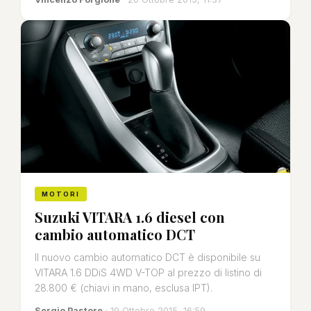
MOTORI
Suzuki VITARA 1.6 diesel con
cambio automatico DCT
Il nuovo cambio automatico DCT è disponibile su
VITARA 1.6 DDiS 4WD V-TOP al prezzo di listino di
28.800 € (chiavi in mano, esclusa IPT).
Sergio Pastore
· 19 Ottobre 2015, 16:59