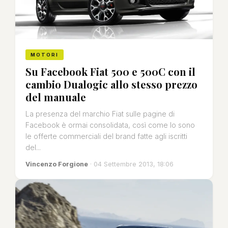
MOTORI
Su Facebook Fiat 500 e 500C con il
cambio Dualogic allo stesso prezzo
del manuale
La presenza del marchio Fiat sulle pagine di
Facebook è ormai consolidata, così come lo sono
le offerte commerciali del brand fatte agli iscritti
del...
Vincenzo Forgione
· 04 Settembre 2013, 18:06