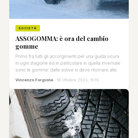
SOCIETÀ
ASSOGOMMA: è ora del cambio
gomme
Primo fra tutti gli accorgimenti per una guida sicura
in ogni stagione ed in particolare in quella invernale
sono le gomme: dalle estive si deve ritornare alle.
Vincenzo Forgione
· 18 Ottobre 2023, 15:15