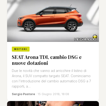
MOTORI
SEAT Arona TDI, cambio DSG e
nuove dotazioni
Due le novità che vanno ad arricchire il listino di
Arona, il SUV compatto targato SEAT. Cominciamo
con l'introduzione del cambio automatico DSG a 7
rapporti, a…
Sergio Pastore
· 15 Giugno 2018, 18:08