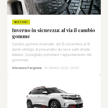
MOTORI
Inverno in sicurezza: al via il cambio
gomme
Cambio gomme invernale: dal 15 novembre al 15
aprile obbligo di pneumatici da neve sulle strade
italiane. Consigliato prenotare l'appuntamento dal
gommista.
Vincenzo Forgione
· 16 Ottobre 2020, 09:45