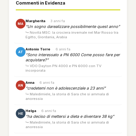
Commenti in Evidenza
Margherita
·
3 anni fa
MA
“Un sogno darealizzare possibilmente quest anno”
↳ Novità MSC: la crociera invernale nel Mar Rosso tra
Egitto, Giordania, Arabia
Antonio Torre
·
6 anni fa
AT
“Sono interessato a PN 6000 Come posso fare per
acquistare?”
↳ VDO Dayton PN 4000 e PN 6000 con TV
incorporata
Anna
·
6 anni fa
AN
“credetemi non è adolescenziale a 23 anni”
↳ Maledimiele, la storia di Sara che si ammala di
anoressia
Helga
·
6 anni fa
HE
“ha deciso di mettersi a dieta e diventare 38 kg”
↳ Maledimiele, la storia di Sara che si ammala di
anoressia