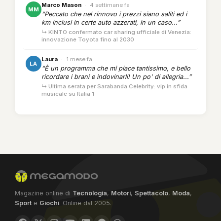
Marco Mason
·
4 settimane fa
MM
“Peccato che nel rinnovo i prezzi siano saliti ed i
km inclusi in certe auto azzerati, in un caso...”
↳ KINTO confermato car sharing ufficiale di Venezia:
innovazione Toyota fino al 2030
Laura
·
1 mese fa
LA
“È un programma che mi piace tantissimo, e bello
ricordare i brani e indovinarli! Un po' di allegria...”
↳ Ultima serata per Sarabanda Celebrity: vip in sfida
musicale su Italia 1
Magazine online di
Tecnologia
,
Motori
,
Spettacolo
,
Moda
,
Sport
e
Giochi
. Online dal 2005.