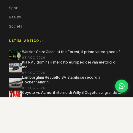
Sport
Beauty
Società
ULTIMI ARTICOLI
Warrior Cats: Clans of the Forest, il primo videogioco uf...
06 AGO 2026
Kia PV5 domina il mercato europeo dei van elettrici di
me...
06 AGO 2026
Lamborghini Revuelto SV stabilisce record a
Hockenheimrin...
06 AGO 2026
Coyote vs Acme: il ritorno di Willy il Coyote sul grande ...
06 AGO 2026
Copyright 2005–2026 ©
MEGAMODO
. Tutti i diritti sono riservati.
Powered by MEGACMS