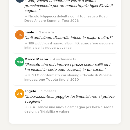
“Ciao, volevo chiederti se verrai a Napoli
prossimamente per un concerto,mia figlia Flavia ti
segue...”
↳ Nicolò Filippucci debutta con il tour estivo Posti
Dove Andare Summer Tour 2026
paolo
·
2 mesi fa
PA
“anti anti album d’esordio inteso in major o altro?”
↳ 18K pubblica il nuovo album IO: atmosfere oscure e
intime per la nuova wave rap
Marco Mason
·
4 settimane fa
MM
“Peccato che nel rinnovo i prezzi siano saliti ed i
km inclusi in certe auto azzerati, in un caso...”
↳ KINTO confermato car sharing ufficiale di Venezia:
innovazione Toyota fino al 2030
angelo
·
1 mese fa
AN
“imbarazzante.... peggior testimonial non si poteva
scegliere”
↳ SEAT lancia una nuova campagna per Ibiza e Arona:
design, affidabilità e valore