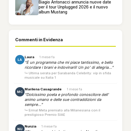
Biagio Antonacci annuncia nuove date
per il tour Unplugged 2026 e il nuovo
album Mustang
Commenti in Evidenza
Laura
·
1 mese fa
LA
“È un programma che mi piace tantissimo, e bello
ricordare i brani e indovinarli! Un po' di allegria...”
↳ Ultima serata per Sarabanda Celebrity: vip in sfida
musicale su Italia 1
Marilena Casagrande
·
1 mese fa
MC
“Dolcissimo poeta e profondo conoscitore dell'
animo umano e delle sue contraddizioni da
sempre...”
↳ Ermal Meta premiato alla Milanesiana con il
prestigioso Premio SIAE
Nunzia
·
1 mese fa
NU