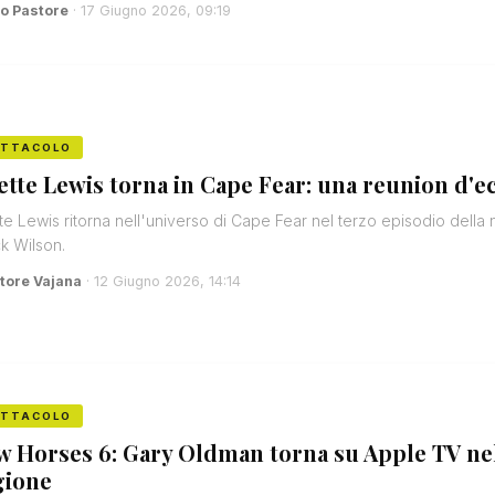
o Pastore
· 17 Giugno 2026, 09:19
ETTACOLO
iette Lewis torna in Cape Fear: una reunion d'e
tte Lewis ritorna nell'universo di Cape Fear nel terzo episodio de
ck Wilson.
tore Vajana
· 12 Giugno 2026, 14:14
ETTACOLO
w Horses 6: Gary Oldman torna su Apple TV ne
gione