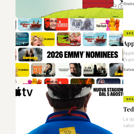
Giuli
SP
App
Apple
Dramm
Salva
SP
Ted
La qu
calci