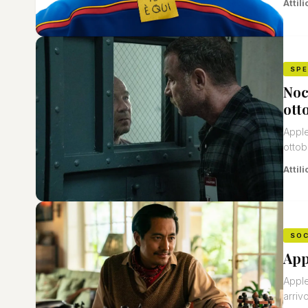
Attili
SP
Noc
ott
Apple
ottob
Attili
SOC
App
Apple
arrivo