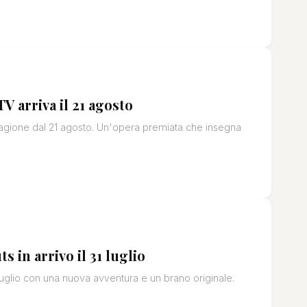
V arriva il 21 agosto
tagione dal 21 agosto. Un'opera premiata che insegna
 in arrivo il 31 luglio
luglio con una nuova avventura e un brano originale.