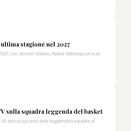
ultima stagione nel 2027
2027, con Jennifer Aniston, Reese Witherspoon e un
V sulla squadra leggenda del basket
 40 anni di successi della leggendaria squadra di