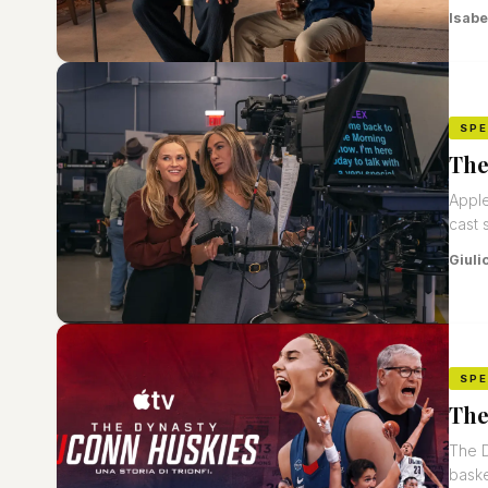
Isabe
SP
The
Apple
cast s
Giuli
SP
The
The D
baske