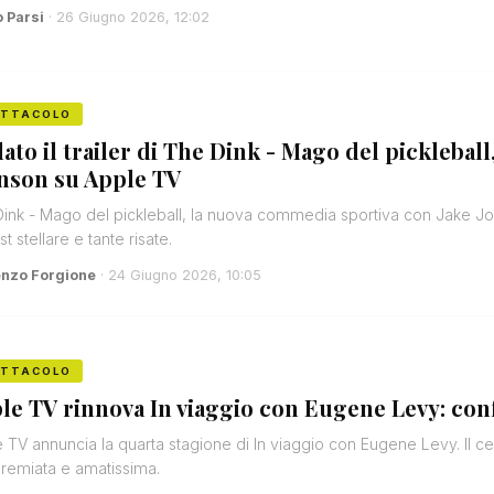
o Parsi
· 26 Giugno 2026, 12:02
ETTACOLO
lato il trailer di The Dink - Mago del pickleba
nson su Apple TV
ink - Mago del pickleball, la nuova commedia sportiva con Jake John
t stellare e tante risate.
enzo Forgione
· 24 Giugno 2026, 10:05
ETTACOLO
le TV rinnova In viaggio con Eugene Levy: con
 TV annuncia la quarta stagione di In viaggio con Eugene Levy. Il c
premiata e amatissima.