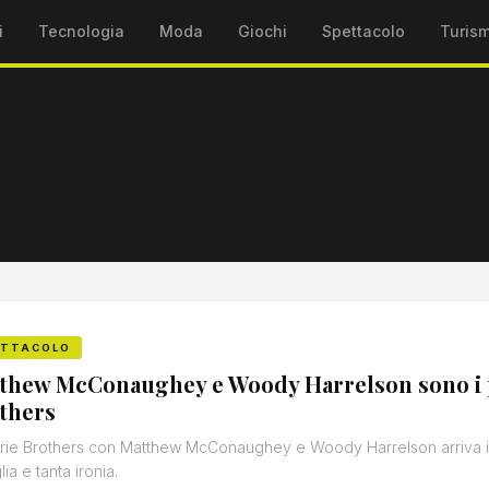
i
Tecnologia
Moda
Giochi
Spettacolo
Turis
ETTACOLO
thew McConaughey e Woody Harrelson sono i 
thers
rie Brothers con Matthew McConaughey e Woody Harrelson arriva il 
ia e tanta ironia.