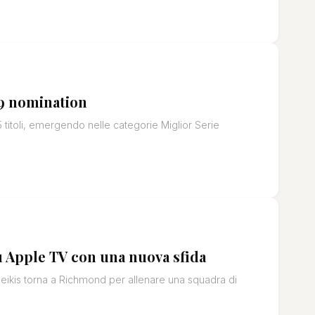
9 nomination
itoli, emergendo nelle categorie Miglior Serie
su Apple TV con una nuova sfida
deikis torna a Richmond per allenare una squadra di