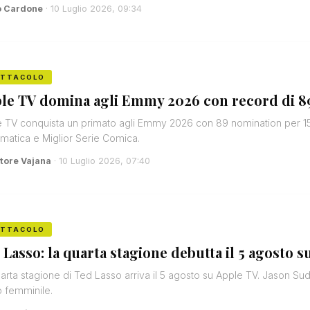
o Cardone
· 10 Luglio 2026, 09:34
ETTACOLO
le TV domina agli Emmy 2026 con record di 8
 TV conquista un primato agli Emmy 2026 con 89 nomination per 15 t
atica e Miglior Serie Comica.
tore Vajana
· 10 Luglio 2026, 07:40
ETTACOLO
 Lasso: la quarta stagione debutta il 5 agosto 
arta stagione di Ted Lasso arriva il 5 agosto su Apple TV. Jason Su
o femminile.