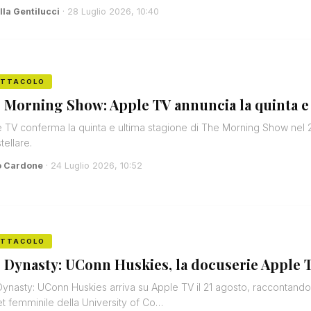
lla Gentilucci
· 28 Luglio 2026, 10:40
ETTACOLO
 Morning Show: Apple TV annuncia la quinta e 
 TV conferma la quinta e ultima stagione di The Morning Show nel 
tellare.
o Cardone
· 24 Luglio 2026, 10:52
ETTACOLO
 Dynasty: UConn Huskies, la docuserie Apple T
ynasty: UConn Huskies arriva su Apple TV il 21 agosto, raccontando
t femminile della University of Co…