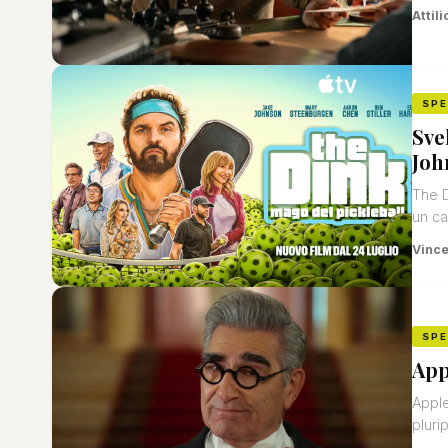
Attili
SP
Sve
Joh
The D
un cas
Vinc
SP
App
Apple
pluri