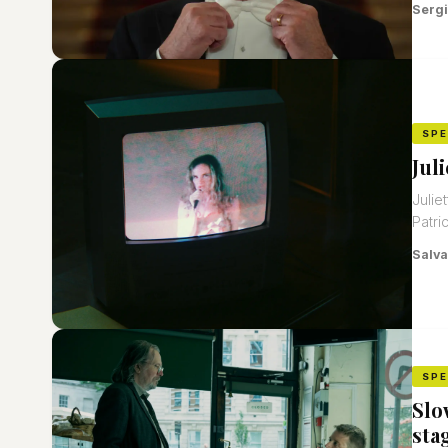
Sergi
SP
Jul
Julie
Patri
Salva
SP
Slo
sta