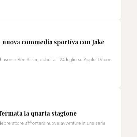
ll, nuova commedia sportiva con Jake
son e Ben Stiller, debutta il 24 luglio su Apple TV con
fermata la quarta stagione
elebre attore affronterà nuove avventure in una serie