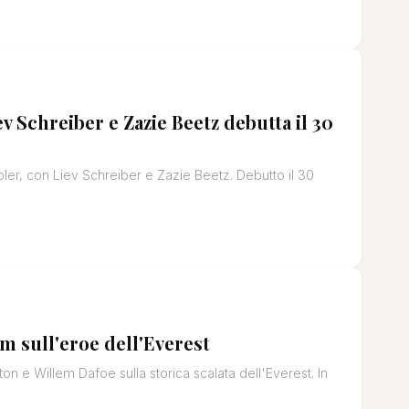
v Schreiber e Zazie Beetz debutta il 30
pler, con Liev Schreiber e Zazie Beetz. Debutto il 30
lm sull'eroe dell'Everest
n e Willem Dafoe sulla storica scalata dell'Everest. In