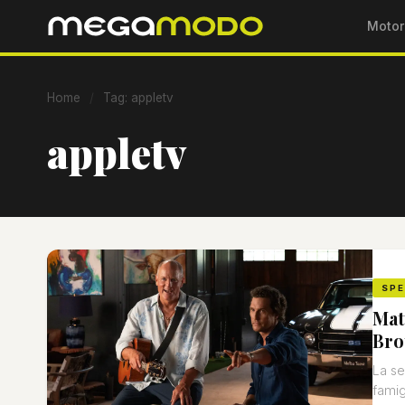
Motor
Home
/
Tag: appletv
appletv
SP
Mat
Bro
La se
famigl