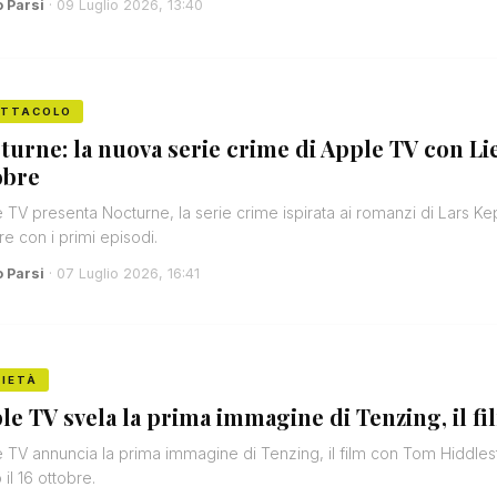
o Parsi
· 09 Luglio 2026, 13:40
ETTACOLO
turne: la nuova serie crime di Apple TV con Lie
obre
 TV presenta Nocturne, la serie crime ispirata ai romanzi di Lars Ke
re con i primi episodi.
o Parsi
· 07 Luglio 2026, 16:41
IETÀ
le TV svela la prima immagine di Tenzing, il fi
 TV annuncia la prima immagine di Tenzing, il film con Tom Hiddlesto
 il 16 ottobre.