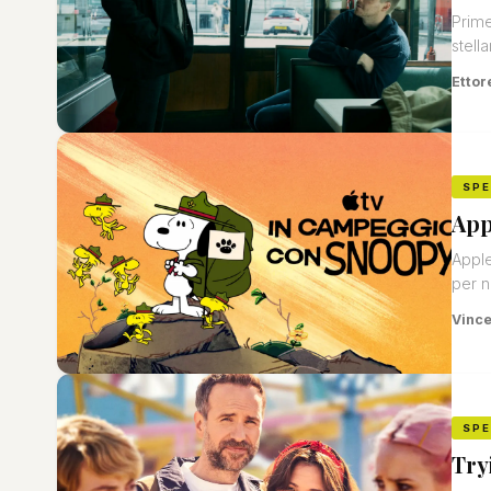
Prime
stella
Ettor
SP
App
Apple
per n
Vinc
SP
Try