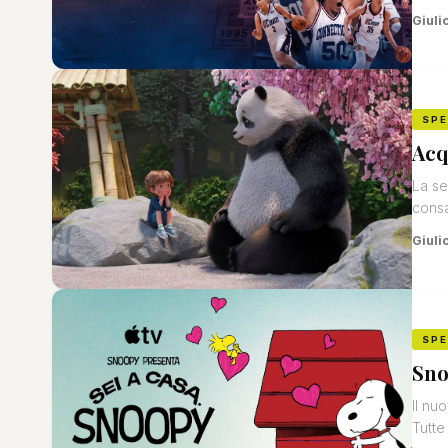
Giuli
SP
Acq
La se
consa
Giuli
SP
Sno
Il nu
Tutte 