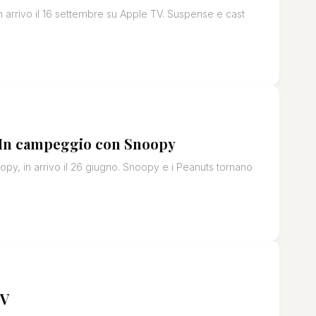
 arrivo il 16 settembre su Apple TV. Suspense e cast
di In campeggio con Snoopy
opy, in arrivo il 26 giugno. Snoopy e i Peanuts tornano
TV