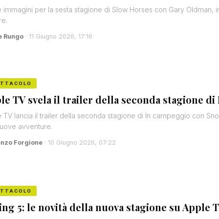
 immagini per la sesta stagione di Slow Horses con Gary Oldman, in
re.
e Rungo
· 11 Giugno 2026, 17:16
ETTACOLO
le TV svela il trailer della seconda stagione 
 TV lancia il trailer della seconda stagione di In campeggio con Sno
uove avventure.
enzo Forgione
· 10 Giugno 2026, 07:22
ETTACOLO
ing 5: le novità della nuova stagione su Apple 