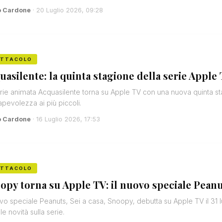
o Cardone
· 20 Luglio 2026, 09:28
ETTACOLO
uasilente: la quinta stagione della serie Apple T
rie animata Acquasilente torna su Apple TV con una nuova quinta s
pevolezza ai più piccoli.
o Cardone
· 16 Luglio 2026, 17:53
ETTACOLO
opy torna su Apple TV: il nuovo speciale Peanuts
ovo speciale Peanuts, Sei a casa, Snoopy, debutta su Apple TV il 31 
le novità sulla serie.