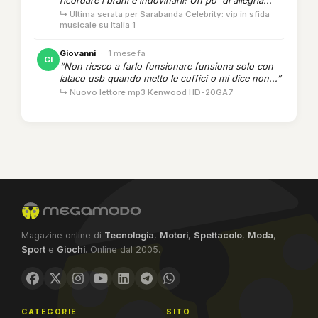
ricordare i brani e indovinarli! Un po' di allegria...”
↳ Ultima serata per Sarabanda Celebrity: vip in sfida
musicale su Italia 1
Giovanni
·
1 mese fa
GI
“Non riesco a farlo funsionare funsiona solo con
lataco usb quando metto le cuffici o mi dice non...”
↳ Nuovo lettore mp3 Kenwood HD-20GA7
Magazine online di
Tecnologia
,
Motori
,
Spettacolo
,
Moda
,
Sport
e
Giochi
. Online dal 2005.
CATEGORIE
SITO