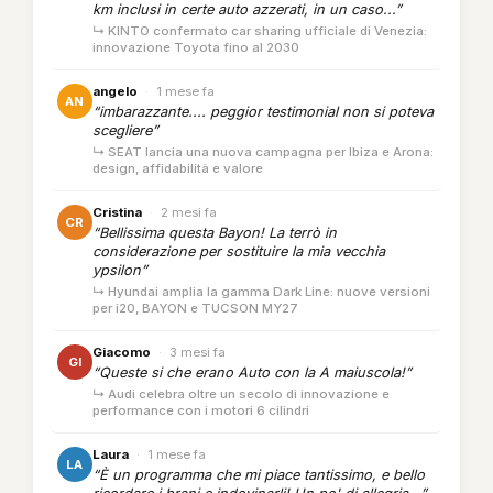
km inclusi in certe auto azzerati, in un caso...”
↳ KINTO confermato car sharing ufficiale di Venezia:
innovazione Toyota fino al 2030
angelo
·
1 mese fa
AN
“imbarazzante.... peggior testimonial non si poteva
scegliere”
↳ SEAT lancia una nuova campagna per Ibiza e Arona:
design, affidabilità e valore
Cristina
·
2 mesi fa
CR
“Bellissima questa Bayon! La terrò in
considerazione per sostituire la mia vecchia
ypsilon”
↳ Hyundai amplia la gamma Dark Line: nuove versioni
per i20, BAYON e TUCSON MY27
Giacomo
·
3 mesi fa
GI
“Queste si che erano Auto con la A maiuscola!”
↳ Audi celebra oltre un secolo di innovazione e
performance con i motori 6 cilindri
Laura
·
1 mese fa
LA
“È un programma che mi piace tantissimo, e bello