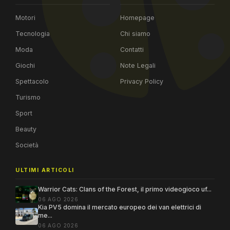
Motori
Homepage
Tecnologia
Chi siamo
Moda
Contatti
Giochi
Note Legali
Spettacolo
Privacy Policy
Turismo
Sport
Beauty
Società
ULTIMI ARTICOLI
Warrior Cats: Clans of the Forest, il primo videogioco uf...
06 AGO 2026
Kia PV5 domina il mercato europeo dei van elettrici di
me...
06 AGO 2026