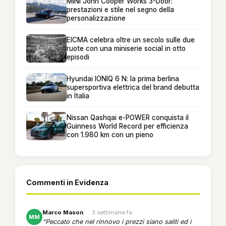
MINI John Cooper Works 3-Door:
prestazioni e stile nel segno della
personalizzazione
EICMA celebra oltre un secolo sulle due
ruote con una miniserie social in otto
episodi
Hyundai IONIQ 6 N: la prima berlina
supersportiva elettrica del brand debutta
in Italia
Nissan Qashqai e-POWER conquista il
Guinness World Record per efficienza
con 1.980 km con un pieno
Commenti in Evidenza
Marco Mason
·
3 settimane fa
MM
“Peccato che nel rinnovo i prezzi siano saliti ed i