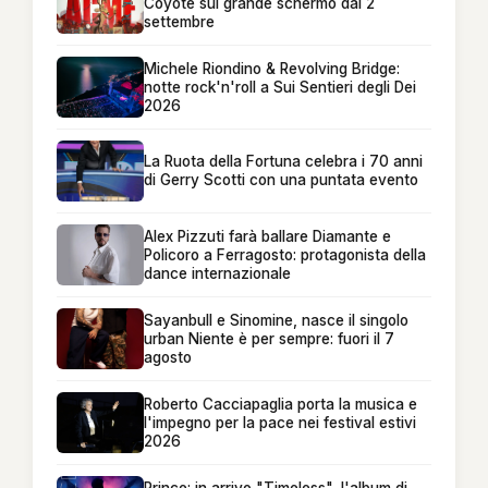
Coyote sul grande schermo dal 2
settembre
Michele Riondino & Revolving Bridge:
notte rock'n'roll a Sui Sentieri degli Dei
2026
La Ruota della Fortuna celebra i 70 anni
di Gerry Scotti con una puntata evento
Alex Pizzuti farà ballare Diamante e
Policoro a Ferragosto: protagonista della
dance internazionale
Sayanbull e Sinomine, nasce il singolo
urban Niente è per sempre: fuori il 7
agosto
Roberto Cacciapaglia porta la musica e
l'impegno per la pace nei festival estivi
2026
Prince: in arrivo "Timeless", l'album di