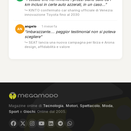
km inclusi in certe auto azzerati, in un caso...”
↳ KINTO confermato car sharing ufficiale di Venezia:
innovazione Toyota fino al 2030
angelo
·
1 mese fa
AN
“imbarazzante.... peggior testimonial non si poteva
scegliere”
↳ SEAT lancia una nuova campagna per Ibiza e Arona:
design, affidabilità e valore
Magazine online di
Tecnologia
,
Motori
,
Spettacolo
,
Moda
,
Sport
e
Giochi
. Online dal 2005.