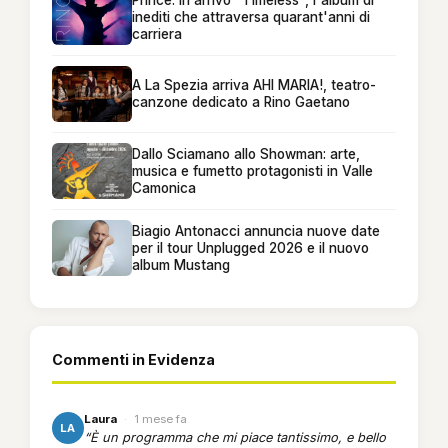
inediti che attraversa quarant'anni di
carriera
A La Spezia arriva AHI MARIA!, teatro-
canzone dedicato a Rino Gaetano
Dallo Sciamano allo Showman: arte,
musica e fumetto protagonisti in Valle
Camonica
Biagio Antonacci annuncia nuove date
per il tour Unplugged 2026 e il nuovo
album Mustang
Commenti in Evidenza
Laura
·
1 mese fa
LA
“È un programma che mi piace tantissimo, e bello