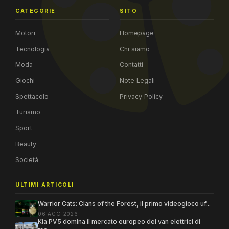
CATEGORIE
SITO
Motori
Homepage
Tecnologia
Chi siamo
Moda
Contatti
Giochi
Note Legali
Spettacolo
Privacy Policy
Turismo
Sport
Beauty
Società
ULTIMI ARTICOLI
Warrior Cats: Clans of the Forest, il primo videogioco uf...
06 AGO 2026
Kia PV5 domina il mercato europeo dei van elettrici di