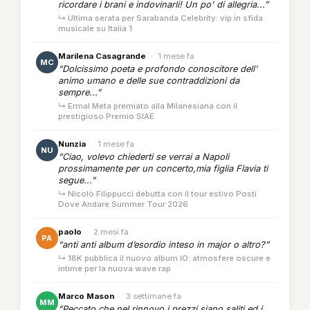
ricordare i brani e indovinarli! Un po' di allegria...”
↳ Ultima serata per Sarabanda Celebrity: vip in sfida
musicale su Italia 1
Marilena Casagrande
·
1 mese fa
MC
“Dolcissimo poeta e profondo conoscitore dell'
animo umano e delle sue contraddizioni da
sempre...”
↳ Ermal Meta premiato alla Milanesiana con il
prestigioso Premio SIAE
Nunzia
·
1 mese fa
NU
“Ciao, volevo chiederti se verrai a Napoli
prossimamente per un concerto,mia figlia Flavia ti
segue...”
↳ Nicolò Filippucci debutta con il tour estivo Posti
Dove Andare Summer Tour 2026
paolo
·
2 mesi fa
PA
“anti anti album d’esordio inteso in major o altro?”
↳ 18K pubblica il nuovo album IO: atmosfere oscure e
intime per la nuova wave rap
Marco Mason
·
3 settimane fa
MM
“Peccato che nel rinnovo i prezzi siano saliti ed i