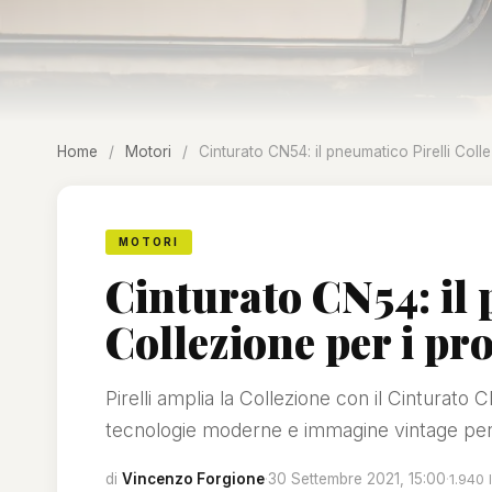
Home
/
Motori
/
Cinturato CN54: il pneumatico Pirelli Colle
MOTORI
Cinturato CN54: il 
Collezione per i pr
Pirelli amplia la Collezione con il Cinturato 
tecnologie moderne e immagine vintage per 
di
Vincenzo Forgione
·
30 Settembre 2021, 15:00
·
1.940 