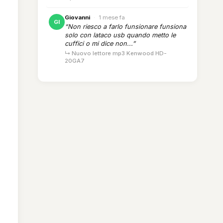
Giovanni
·
1 mese fa
GI
“Non riesco a farlo funsionare funsiona
solo con lataco usb quando metto le
cuffici o mi dice non...”
↳ Nuovo lettore mp3 Kenwood HD-
20GA7