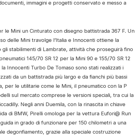
i documenti, immagini e progetti conservato e messo a
per le Mini un Cinturato con disegno battistrada 367 F. Un
 delle Mini travolge l’Italia e Innocenti ottiene la
 gli stabilimenti di Lambrate, attività che proseguirà fino
di pneumatici 145/70 SR 12 per la Mini 90 e 155/70 SR 12
 la Innocenti Turbo De Tomaso sono stati realizzati i
izzati da un battistrada più largo e da fianchi più bassi
ta, per le utilitarie come le Mini, il pneumatico con la P
delli sul mercato comprese le versioni speciali, tra cui la
cadilly. Negli anni Duemila, con la rinascita in chiave
ida di BMW, Pirelli omologa per la vettura Eufori@ Run
i guida in grado di funzionare per 150 chilometri a una
tale degonfiamento, grazie alla speciale costruzione