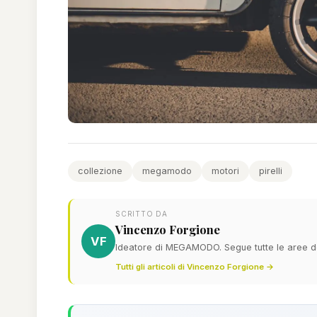
collezione
megamodo
motori
pirelli
SCRITTO DA
Vincenzo Forgione
VF
Ideatore di MEGAMODO. Segue tutte le aree del
Tutti gli articoli di Vincenzo Forgione →