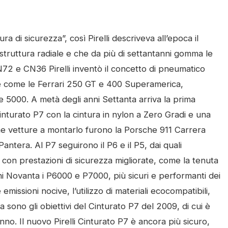
a di sicurezza”, così Pirelli descriveva all’epoca il
 struttura radiale e che da più di settantanni gomma le
N72 e CN36 Pirelli inventò il concetto di pneumatico
re come le Ferrari 250 GT e 400 Superamerica,
5000. A metà degli anni Settanta arriva la prima
 Cinturato P7 con la cintura in nylon a Zero Gradi e una
me vetture a montarlo furono la Porsche 911 Carrera
era. Al P7 seguirono il P6 e il P5, dai quali
 con prestazioni di sicurezza migliorate, come la tenuta
ni Novanta i P6000 e P7000, più sicuri e performanti dei
missioni nocive, l’utilizzo di materiali ecocompatibili,
a sono gli obiettivi del Cinturato P7 del 2009, di cui è
no. Il nuovo Pirelli Cinturato P7 è ancora più sicuro,