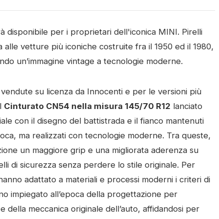
à disponibile per i proprietari dell'iconica MINI. Pirelli
 alle vetture più iconiche costruite fra il 1950 ed il 1980,
endo un’immagine vintage a tecnologie moderne.
e vendute su licenza da Innocenti e per le versioni più
il
Cinturato CN54 nella misura 145/70 R12
lanciato
le con il disegno del battistrada e il fianco mantenuti
’epoca, ma realizzati con tecnologie moderne. Tra queste,
ezione un maggiore grip e una migliorata aderenza su
velli di sicurezza senza perdere lo stile originale. Per
 hanno adattato a materiali e processi moderni i criteri di
no impiegato all’epoca della progettazione per
e della meccanica originale dell’auto, affidandosi per