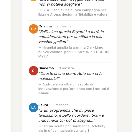
non si poteva scegliere”
↳ SEAT lancia una nuova campagna per
Ibiza e Arona: design, affidabilità e valore
Cristina
·
2 mesi fa
CR
“Bellissima questa Bayon! La terrò in
considerazione per sostituire la mia
vecchia ypsilon”
↳ Hyundai amplia la gamma Dark Line:
nuove versioni per i20, BAYON e TUCSON
MY27
Giacomo
·
3 mesi fa
GI
“Queste si che erano Auto con la A
maiuscola!”
↳ Audi celebra oltre un secolo di
innovazione e performance con i motori 6
cilindri
Laura
·
1 mese fa
LA
“È un programma che mi piace
tantissimo, e bello ricordare i brani e
indovinarli! Un po' di allegria...”
↳ Ultima serata per Sarabanda Celebrity:
vip in sfida musicale su Italia 1