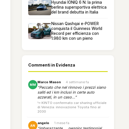
Hyundai IONIQ 6 N: la prima
berlina supersportiva elettrica
del brand debutta in Italia
Nissan Qashqai e-POWER
conquista il Guinness World
Record per efficienza con
1.980 km con un pieno
Commenti in Evidenza
Marco Mason
·
4 settimane fa
MM
“Peccato che nel rinnovo i prezzi siano
saliti ed i km inclusi in certe auto
azzerati, in un caso...”
↳ KINTO confermato car sharing ufficiale
di Venezia: innovazione Toyota fino al
2030
angelo
·
1 mese fa
AN
“imbarazzante.... peggior testimonial