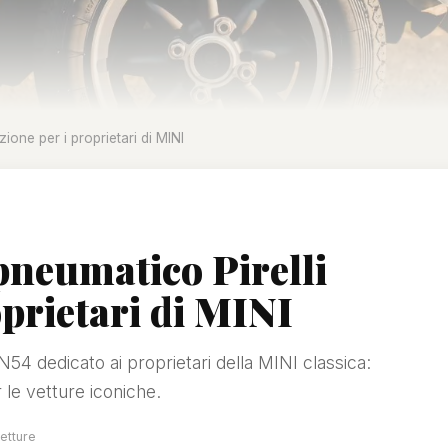
zione per i proprietari di MINI
pneumatico Pirelli
oprietari di MINI
CN54 dedicato ai proprietari della MINI classica:
le vetture iconiche.
letture