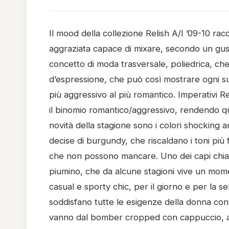
Il mood della collezione Relish A/I ’09-10 r
aggraziata capace di mixare, secondo un gust
concetto di moda trasversale, poliedrica, che
d’espressione, che può così mostrare ogni suo
più aggressivo al più romantico. Imperativi Rel
il binomio romantico/aggressivo, rendendo qu
novità della stagione sono i colori shocking a
decise di burgundy, che riscaldano i toni più fr
che non possono mancare.
Uno dei capi chia
piumino, che da alcune stagioni vive un mome
casual e sporty chic, per il giorno e per la s
soddisfano tutte le esigenze della donna cont
vanno dal bomber cropped con cappuccio, al b