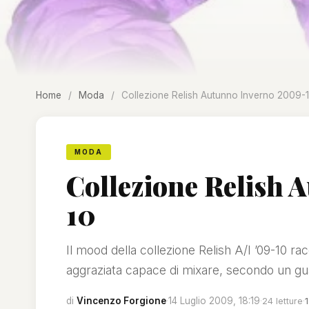
Home
/
Moda
/
Collezione Relish Autunno Inverno 2009-
MODA
Collezione Relish
10
Il mood della collezione Relish A/I ’09-10 r
aggraziata capace di mixare, secondo un gus
di
Vincenzo Forgione
·
14 Luglio 2009, 18:19
·
·
24 letture