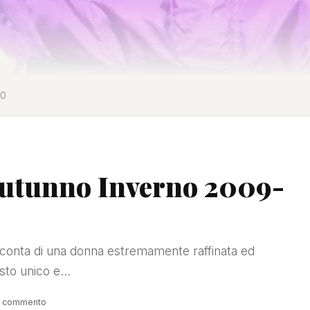
10
 Autunno Inverno 2009-
acconta di una donna estremamente raffinata ed
to unico e...
1 commento