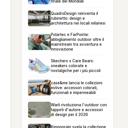
finale dei Mondiali
QuadroDesign reinventa il
rubinetto: design e
architettura nei locali milanesi
Polartec e FarPointe:
abbigliamento outdoor oltre il
mainstream tra avventura e
innovazione
Skechers x Care Bears:
sneakers colorate e
nostalgiche per i più piccoli
case&me lancia le collezioni
estive: accessori colorati,
funzionali e impermeabili
Warli rivoluziona l'outdoor con
tappeti d'autore e accessori
di design per il 2026
Kimonorain svela la collezione