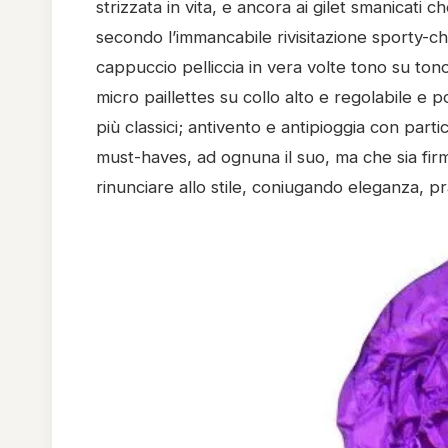
strizzata in vita, e ancora ai gilet smanicati c
secondo l’immancabile rivisitazione sporty-ch
cappuccio pelliccia in vera volte tono su tono
micro paillettes su collo alto e regolabile e po
più classici; antivento e antipioggia con part
must-haves, ad ognuna il suo, ma che sia fi
rinunciare allo stile, coniugando eleganza, pra