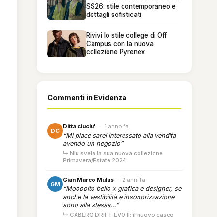
SS26: stile contemporaneo e
dettagli sofisticati
Rivivi lo stile college di Off
Campus con la nuova
collezione Pyrenex
Commenti in Evidenza
Ditta ciuciu'
·
1 anno fa
DC
“Mi piace sarei interessato alla vendita
avendo un negozio”
↳ Niù svela la sua nuova collezione
Primavera/Estate 2024
Gian Marco Mulas
·
2 anni fa
GM
“Moooolto bello x grafica e designer, se
anche la vestibilità e insonorizzazione
sono alla stessa...”
↳ CABERG DRIFT EVO II: il nuovo casco