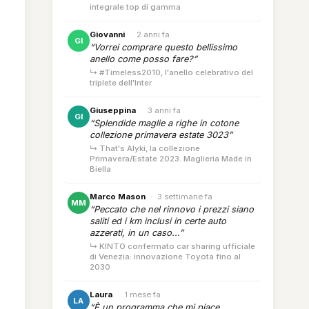
integrale top di gamma
Giovanni
·
2 anni fa
GI
“Vorrei comprare questo bellissimo
anello come posso fare?”
↳ #Timeless2010, l'anello celebrativo del
triplete dell'Inter
Giuseppina
·
3 anni fa
GI
“Splendide maglie a righe in cotone
collezione primavera estate 3023”
↳ That's Alyki, la collezione
Primavera/Estate 2023. Maglieria Made in
Biella
Marco Mason
·
3 settimane fa
MM
“Peccato che nel rinnovo i prezzi siano
saliti ed i km inclusi in certe auto
azzerati, in un caso...”
↳ KINTO confermato car sharing ufficiale
di Venezia: innovazione Toyota fino al
2030
Laura
·
1 mese fa
LA
“È un programma che mi piace