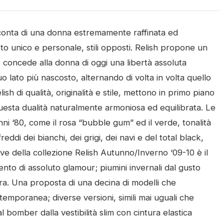
acconta di una donna estremamente raffinata ed
o unico e personale, stili opposti. Relish propone un
 concede alla donna di oggi una libertà assoluta
 lato più nascosto, alternando di volta in volta quello
ish di qualità, originalità e stile, mettono in primo piano
esta dualità naturalmente armoniosa ed equilibrata. Le
nni ‘80, come il rosa “bubble gum” ed il verde, tonalità
eddi dei bianchi, dei grigi, dei navi e del total black,
ve della collezione Relish Autunno/Inverno ‘09-10 è il
nto di assoluto glamour; piumini invernali dal gusto
era. Una proposta di una decina di modelli che
emporanea; diverse versioni, simili mai uguali che
omber dalla vestibilità slim con cintura elastica