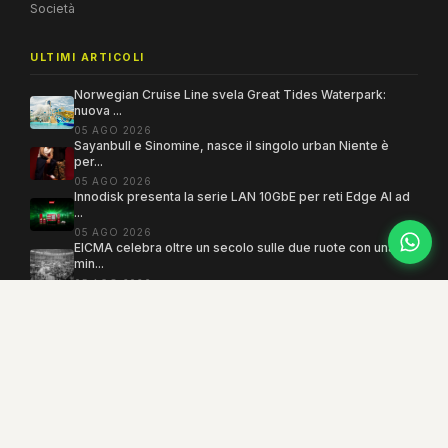
Società
ULTIMI ARTICOLI
Norwegian Cruise Line svela Great Tides Waterpark:
nuova ...
05 AGO 2026
Sayanbull e Sinomine, nasce il singolo urban Niente è
per...
05 AGO 2026
Innodisk presenta la serie LAN 10GbE per reti Edge AI ad
...
05 AGO 2026
EICMA celebra oltre un secolo sulle due ruote con una
min...
05 AGO 2026
Copyright 2005–2026 ©
MEGAMODO
. Tutti i diritti sono riservati.
Powered by MEGACMS
Testata giornalistica quotidiana registrata presso il Tribunale di Benevento con
autorizzazione n. 3/08. Iscrizione al ROC n. 17031.
Mind the Lab
· P.IVA 01377360621