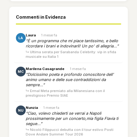
Commenti in Evidenza
Laura
·
1 mese fa
LA
“È un programma che mi piace tantissimo, e bello
ricordare i brani e indovinarli! Un po' di allegria...”
↳ Ultima serata per Sarabanda Celebrity: vip in sfida
musicale su Italia 1
Marilena Casagrande
·
1 mese fa
MC
“Dolcissimo poeta e profondo conoscitore dell'
animo umano e delle sue contraddizioni da
sempre...”
↳ Ermal Meta premiato alla Milanesiana con il
prestigioso Premio SIAE
Nunzia
·
1 mese fa
NU
“Ciao, volevo chiederti se verrai a Napoli
prossimamente per un concerto,mia figlia Flavia ti
segue...”
↳ Nicolò Filippucci debutta con il tour estivo Posti
Dove Andare Summer Tour 2026