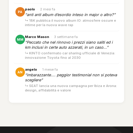
paolo
·
2 mesi fa
PA
“anti anti album d’esordio inteso in major o altro?”
↳ 18K pubblica il nuovo album IO: atmosfere oscure e
intime per la nuova wave rap
Marco Mason
·
3 settimane fa
MM
“Peccato che nel rinnovo i prezzi siano saliti ed i
km inclusi in certe auto azzerati, in un caso...”
↳ KINTO confermato car sharing ufficiale di Venezia:
innovazione Toyota fino al 2030
angelo
·
1 mese fa
AN
“imbarazzante.... peggior testimonial non si poteva
scegliere”
↳ SEAT lancia una nuova campagna per Ibiza e Arona:
design, affidabilità e valore