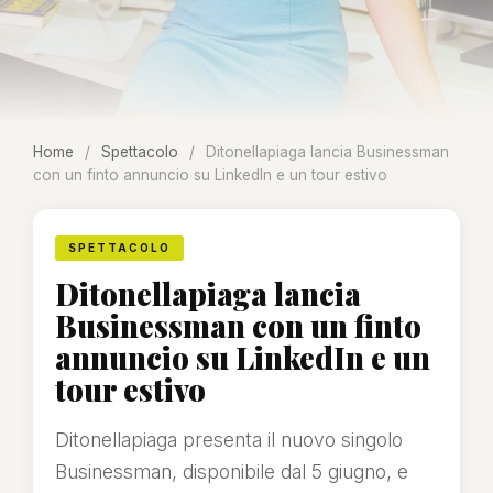
Home
/
Spettacolo
/
Ditonellapiaga lancia Businessman
con un finto annuncio su LinkedIn e un tour estivo
SPETTACOLO
Ditonellapiaga lancia
Businessman con un finto
annuncio su LinkedIn e un
tour estivo
Ditonellapiaga presenta il nuovo singolo
Businessman, disponibile dal 5 giugno, e