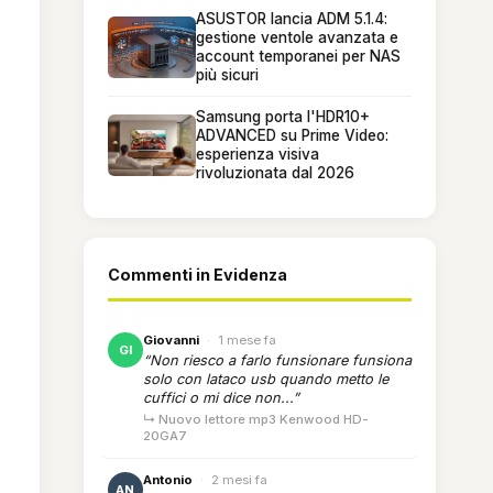
ASUSTOR lancia ADM 5.1.4:
gestione ventole avanzata e
account temporanei per NAS
più sicuri
Samsung porta l'HDR10+
ADVANCED su Prime Video:
esperienza visiva
rivoluzionata dal 2026
Commenti in Evidenza
Giovanni
·
1 mese fa
GI
“Non riesco a farlo funsionare funsiona
solo con lataco usb quando metto le
cuffici o mi dice non...”
↳ Nuovo lettore mp3 Kenwood HD-
20GA7
Antonio
·
2 mesi fa
AN