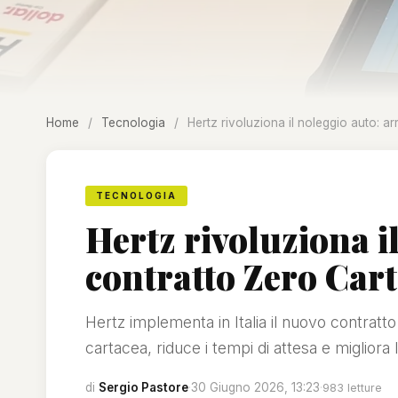
Home
/
Tecnologia
/
Hertz rivoluziona il noleggio auto: arr
TECNOLOGIA
Hertz rivoluziona il
contratto Zero Cart
Hertz implementa in Italia il nuovo contratt
cartacea, riduce i tempi di attesa e migliora l
di
Sergio Pastore
·
30 Giugno 2026, 13:23
·
983 letture