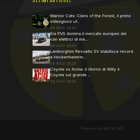
ULTIMI ARTICOLI
Warrior Cats: Clans of the Forest, il primo
videogioco uf...
06 AGO 2026
Kia PV5 domina il mercato europeo dei
van elettrici di me...
06 AGO 2026
Lamborghini Revuelto SV stabilisce record
a Hockenheimrin...
06 AGO 2026
Coyote vs Acme: il ritorno di Willy il
Coyote sul grande ...
06 AGO 2026
Powered by MEGACMS