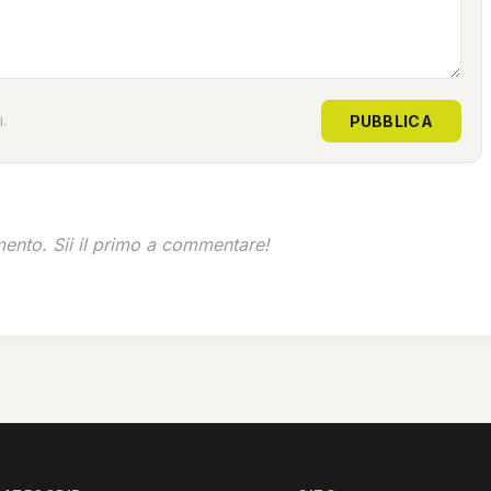
PUBBLICA
.
nto. Sii il primo a commentare!