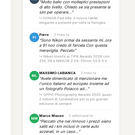
“Molto bello con molteplici prestazioni
di alto livello. Chiedo se sia presente la
sim per operare...”
↳ HONOR Pad X8b: il nuovo tablet
elegante e potente per tutta la famiglia
Piero
·
3 mesi fa
PI
“Sono Nikon ormai da sessanta mi..ora
a 91 non credo di farcela Con questa
meraviglia. Peccato”
↳ Nikon trionfa ai TIPA Awards 2026 con
Z5II, ZR e NIKKOR Z 24-70mm f/2.8 S II
MASSIMO LABIANCA
·
7 mesi fa
ML
“Avete dimenticato di menzionare me
l'unico italiano ad europeo insieme ad
un fotografo Polacco ad...”
↳ OPPO Photography Awards 2025: quasi
2 milioni di candidature per la più grande
edizione di sempre
Marco Mason
·
3 settimane fa
MM
“Peccato che nel rinnovo i prezzi siano
saliti ed i km inclusi in certe auto
azzerati, in un caso...”