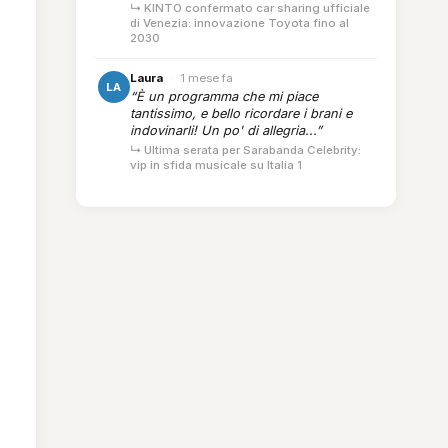
↳ KINTO confermato car sharing ufficiale
di Venezia: innovazione Toyota fino al
2030
Laura
·
1 mese fa
LA
“È un programma che mi piace
tantissimo, e bello ricordare i brani e
indovinarli! Un po' di allegria...”
↳ Ultima serata per Sarabanda Celebrity:
vip in sfida musicale su Italia 1