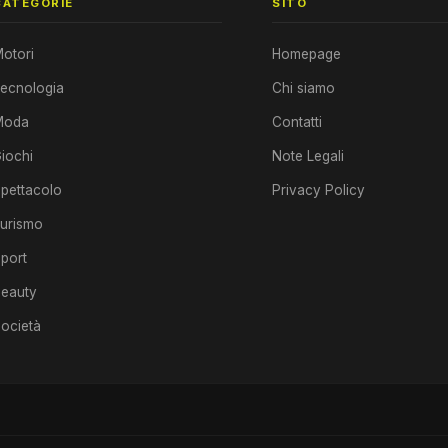
CATEGORIE
SITO
otori
Homepage
ecnologia
Chi siamo
Moda
Contatti
iochi
Note Legali
pettacolo
Privacy Policy
urismo
port
eauty
ocietà