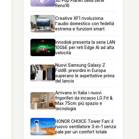
3D Pop Planet della serie
Reno16
Creative XF1 rivoluziona
l'audio domestico con fedeltà
estrema e funzioni smart
Innodisk presenta la serie LAN
10GbE per reti Edge AI ad alta
velocità
Nuovi Samsung Galaxy Z
Fold8: preordini in Europa
superano le aspettative prima
del lancio
Arrivano in Italia i nuovi
frigoriferi da incasso LG Fit &
Max 75cm: più spazio e
tecnologia
HONOR CHOICE Tower Fan: il
nuovo ventilatore 3-in-1 senza
pale per un comfort totale