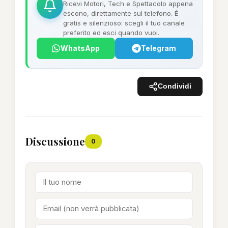
Ricevi Motori, Tech e Spettacolo appena
escono, direttamente sul telefono. È
gratis e silenzioso: scegli il tuo canale
preferito ed esci quando vuoi.
WhatsApp
Telegram
Condividi
Discussione
0