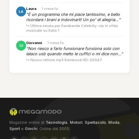
Laura
·
1 mese fa
LA
“È un programma che mi piace tantissimo, e bello
ricordare i brani e indovinarli! Un po' di allegria...”
↳ Ultima serata per Sarabanda Celebrity: vip in sfida
musicale su Italia 1
Giovanni
·
1 mese fa
GI
“Non riesco a farlo funsionare funsiona solo con
lataco usb quando metto le cuffici o mi dice non...”
↳ Nuovo lettore mp3 Kenwood HD-20GA7
Magazine online di
Tecnologia
,
Motori
,
Spettacolo
,
Moda
,
Sport
e
Giochi
. Online dal 2005.