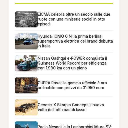
EICMA celebra oltre un secolo sulle due
ruote con una miniserie social in otto
episodi
Hyundai IONIQ 6 N: la prima berlina
supersportiva elettrica del brand debutta
in Italia
Nissan Qashqai e-POWER conquista il
Guinness World Record per efficienza
con 1.980 km con un pieno
CUPRA Raval: la gamma ufficiale è ora
ordinabile con prezzi da 31.950 euro
Genesis X Skorpio Concept: il nuovo
volto dell'off-road di lusso
Paolo Nespoli e la Lamborghini Miura SV: