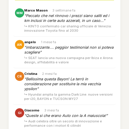
Marco Mason
·
3 settimane fa
MM
“Peccato che nel rinnovo i prezzi siano saliti ed i
km inclusi in certe auto azzerati, in un caso...”
↳ KINTO confermato car sharing ufficiale di Venezia:
innovazione Toyota fino al 2030
angelo
·
1 mese fa
AN
“imbarazzante.... peggior testimonial non si poteva
scegliere”
↳ SEAT lancia una nuova campagna per Ibiza e Arona:
design, affidabilità e valore
Cristina
·
2 mesi fa
CR
“Bellissima questa Bayon! La terrò in
considerazione per sostituire la mia vecchia
ypsilon”
↳ Hyundai amplia la gamma Dark Line: nuove versioni
per i20, BAYON e TUCSON MY27
Giacomo
·
3 mesi fa
GI
“Queste si che erano Auto con la A maiuscola!”
↳ Audi celebra oltre un secolo di innovazione e
performance con i motori 6 cilindri