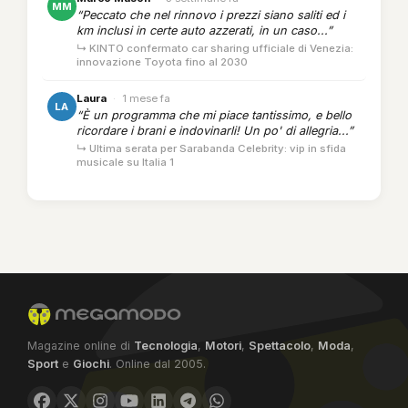
MM
“Peccato che nel rinnovo i prezzi siano saliti ed i
km inclusi in certe auto azzerati, in un caso...”
↳ KINTO confermato car sharing ufficiale di Venezia:
innovazione Toyota fino al 2030
Laura
·
1 mese fa
LA
“È un programma che mi piace tantissimo, e bello
ricordare i brani e indovinarli! Un po' di allegria...”
↳ Ultima serata per Sarabanda Celebrity: vip in sfida
musicale su Italia 1
Magazine online di
Tecnologia
,
Motori
,
Spettacolo
,
Moda
,
Sport
e
Giochi
. Online dal 2005.