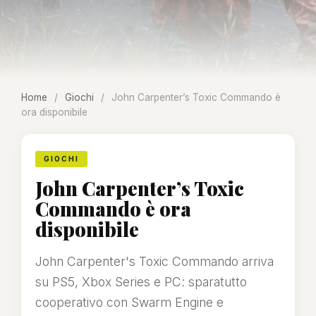
Home
/
Giochi
/
John Carpenter’s Toxic Commando è
ora disponibile
GIOCHI
John Carpenter’s Toxic
Commando è ora
disponibile
John Carpenter's Toxic Commando arriva
su PS5, Xbox Series e PC: sparatutto
cooperativo con Swarm Engine e