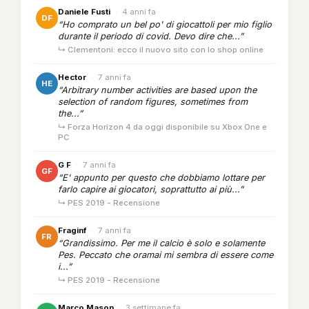
Daniele Fusti
·
4 anni fa
DF
“Ho comprato un bel po' di giocattoli per mio figlio
durante il periodo di covid. Devo dire che...”
↳ Clementoni: ecco il nuovo sito con lo shop online
Hector
·
7 anni fa
HE
“Arbitrary number activities are based upon the
selection of random figures, sometimes from
the...”
↳ Forza Horizon 4 da oggi disponibile su Xbox One e
PC
G F
·
7 anni fa
GF
“E' appunto per questo che dobbiamo lottare per
farlo capire ai giocatori, soprattutto ai più...”
↳ PES 2019 - Recensione
Fraginf
·
7 anni fa
FR
“Grandissimo. Per me il calcio è solo e solamente
Pes. Peccato che oramai mi sembra di essere come
i...”
↳ PES 2019 - Recensione
Marco Mason
·
3 settimane fa