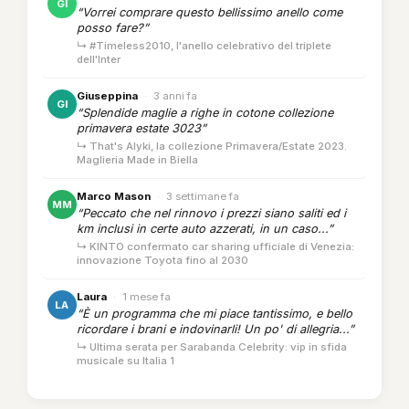
GI
“Vorrei comprare questo bellissimo anello come
posso fare?”
↳ #Timeless2010, l'anello celebrativo del triplete
dell'Inter
Giuseppina
·
3 anni fa
GI
“Splendide maglie a righe in cotone collezione
primavera estate 3023”
↳ That's Alyki, la collezione Primavera/Estate 2023.
Maglieria Made in Biella
Marco Mason
·
3 settimane fa
MM
“Peccato che nel rinnovo i prezzi siano saliti ed i
km inclusi in certe auto azzerati, in un caso...”
↳ KINTO confermato car sharing ufficiale di Venezia:
innovazione Toyota fino al 2030
Laura
·
1 mese fa
LA
“È un programma che mi piace tantissimo, e bello
ricordare i brani e indovinarli! Un po' di allegria...”
↳ Ultima serata per Sarabanda Celebrity: vip in sfida
musicale su Italia 1