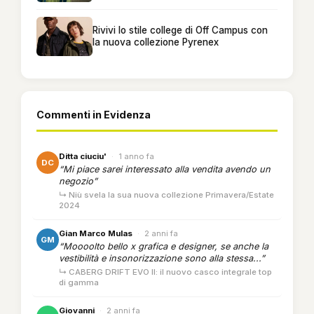
Rivivi lo stile college di Off Campus con
la nuova collezione Pyrenex
Commenti in Evidenza
Ditta ciuciu'
·
1 anno fa
DC
“Mi piace sarei interessato alla vendita avendo un
negozio”
↳ Niù svela la sua nuova collezione Primavera/Estate
2024
Gian Marco Mulas
·
2 anni fa
GM
“Moooolto bello x grafica e designer, se anche la
vestibilità e insonorizzazione sono alla stessa...”
↳ CABERG DRIFT EVO II: il nuovo casco integrale top
di gamma
Giovanni
·
2 anni fa