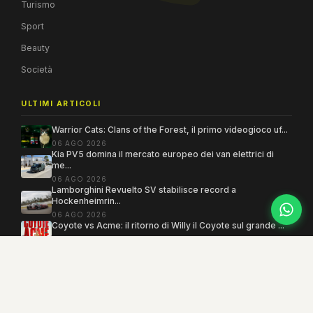
Turismo
Sport
Beauty
Società
ULTIMI ARTICOLI
Warrior Cats: Clans of the Forest, il primo videogioco uf...
06 AGO 2026
Kia PV5 domina il mercato europeo dei van elettrici di
me...
06 AGO 2026
Lamborghini Revuelto SV stabilisce record a
Hockenheimrin...
06 AGO 2026
Coyote vs Acme: il ritorno di Willy il Coyote sul grande ...
06 AGO 2026
Copyright 2005–2026 ©
MEGAMODO
. Tutti i diritti sono riservati.
Powered by MEGACMS