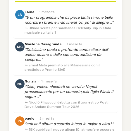
Laura
·
1 mese fa
LA
“È un programma che mi piace tantissimo, e bello
ricordare i brani e indovinarli! Un po' di allegria...”
↳ Ultima serata per Sarabanda Celebrity: vip in sfida
musicale su Italia 1
Marilena Casagrande
·
1 mese fa
MC
“Dolcissimo poeta e profondo conoscitore dell'
animo umano e delle sue contraddizioni da
sempre...”
↳ Ermal Meta premiato alla Milanesiana con il
prestigioso Premio SIAE
Nunzia
·
1 mese fa
NU
“Ciao, volevo chiederti se verrai a Napoli
prossimamente per un concerto,mia figlia Flavia ti
segue...”
↳ Nicolò Filippucci debutta con il tour estivo Posti
Dove Andare Summer Tour 2026
paolo
·
2 mesi fa
PA
“anti anti album d’esordio inteso in major o altro?”
↳ 18K pubblica il nuovo album IO: atmosfere oscure e