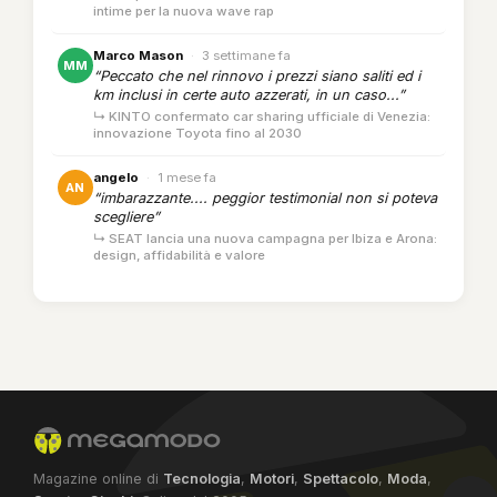
intime per la nuova wave rap
Marco Mason
·
3 settimane fa
MM
“Peccato che nel rinnovo i prezzi siano saliti ed i
km inclusi in certe auto azzerati, in un caso...”
↳ KINTO confermato car sharing ufficiale di Venezia:
innovazione Toyota fino al 2030
angelo
·
1 mese fa
AN
“imbarazzante.... peggior testimonial non si poteva
scegliere”
↳ SEAT lancia una nuova campagna per Ibiza e Arona:
design, affidabilità e valore
Magazine online di
Tecnologia
,
Motori
,
Spettacolo
,
Moda
,