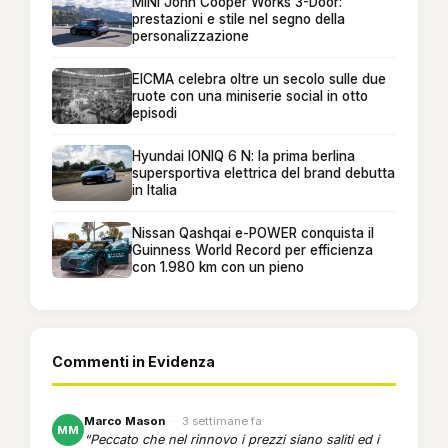
MINI John Cooper Works 3-Door:
prestazioni e stile nel segno della
personalizzazione
EICMA celebra oltre un secolo sulle due
ruote con una miniserie social in otto
episodi
Hyundai IONIQ 6 N: la prima berlina
supersportiva elettrica del brand debutta
in Italia
Nissan Qashqai e-POWER conquista il
Guinness World Record per efficienza
con 1.980 km con un pieno
Commenti in Evidenza
Marco Mason
·
3 settimane fa
MM
“Peccato che nel rinnovo i prezzi siano saliti ed i