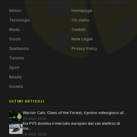
Motori
Homepage
Tecnologia
Chi siamo
Moda
Contatti
Giochi
Note Legali
Spettacolo
Privacy Policy
Turismo
Sport
Beauty
Società
ULTIMI ARTICOLI
Warrior Cats: Clans of the Forest, il primo videogioco uf...
06 AGO 2026
Kia PV5 domina il mercato europeo dei van elettrici di
me...
06 AGO 2026