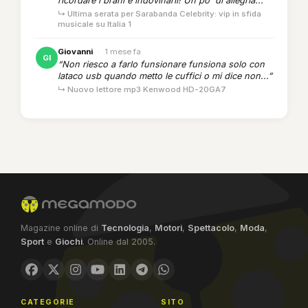
ricordare i brani e indovinarli! Un po' di allegria...”
↳ Ultima serata per Sarabanda Celebrity: vip in sfida
musicale su Italia 1
Giovanni
·
1 mese fa
GI
“Non riesco a farlo funsionare funsiona solo con
lataco usb quando metto le cuffici o mi dice non...”
↳ Nuovo lettore mp3 Kenwood HD-20GA7
Magazine online di
Tecnologia
,
Motori
,
Spettacolo
,
Moda
,
Sport
e
Giochi
. Online dal 2005.
CATEGORIE
SITO