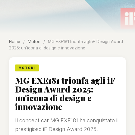
Home
/
Motori
/
MG EXE181 trionfa agli iF Design Award
2025: un'icona di design e innovazione
MOTORI
MG EXE181 trionfa agli iF
Design Award 2025:
un'icona di design e
innovazione
Il concept car MG EXE181 ha conquistato il
prestigioso iF Design Award 2025,