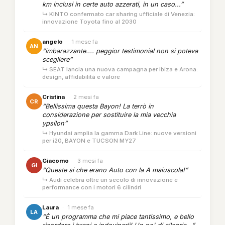
km inclusi in certe auto azzerati, in un caso...”
↳ KINTO confermato car sharing ufficiale di Venezia:
innovazione Toyota fino al 2030
angelo
·
1 mese fa
AN
“imbarazzante.... peggior testimonial non si poteva
scegliere”
↳ SEAT lancia una nuova campagna per Ibiza e Arona:
design, affidabilità e valore
Cristina
·
2 mesi fa
CR
“Bellissima questa Bayon! La terrò in
considerazione per sostituire la mia vecchia
ypsilon”
↳ Hyundai amplia la gamma Dark Line: nuove versioni
per i20, BAYON e TUCSON MY27
Giacomo
·
3 mesi fa
GI
“Queste si che erano Auto con la A maiuscola!”
↳ Audi celebra oltre un secolo di innovazione e
performance con i motori 6 cilindri
Laura
·
1 mese fa
LA
“È un programma che mi piace tantissimo, e bello