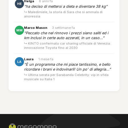
Helga
·
6 anni fa
HE
“ha deciso di mettersi a dieta e diventare 38 kg”
↳ Maledimiele, la storia di Sara che si ammala di
anoressia
Marco Mason
·
3 settimane fa
MM
“Peccato che nel rinnovo i prezzi siano saliti ed i
km inclusi in certe auto azzerati, in un caso...”
↳ KINTO confermato car sharing ufficiale di Venezia:
innovazione Toyota fino al 2030
Laura
·
1 mese fa
LA
“È un programma che mi piace tantissimo, e bello
ricordare i brani e indovinarli! Un po' di allegria...”
↳ Ultima serata per Sarabanda Celebrity: vip in sfida
musicale su Italia 1