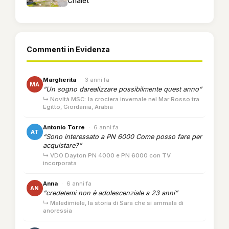
Chalet
Commenti in Evidenza
Margherita
·
3 anni fa
MA
“Un sogno darealizzare possibilmente quest anno”
↳ Novità MSC: la crociera invernale nel Mar Rosso tra
Egitto, Giordania, Arabia
Antonio Torre
·
6 anni fa
AT
“Sono interessato a PN 6000 Come posso fare per
acquistare?”
↳ VDO Dayton PN 4000 e PN 6000 con TV
incorporata
Anna
·
6 anni fa
AN
“credetemi non è adolescenziale a 23 anni”
↳ Maledimiele, la storia di Sara che si ammala di
anoressia