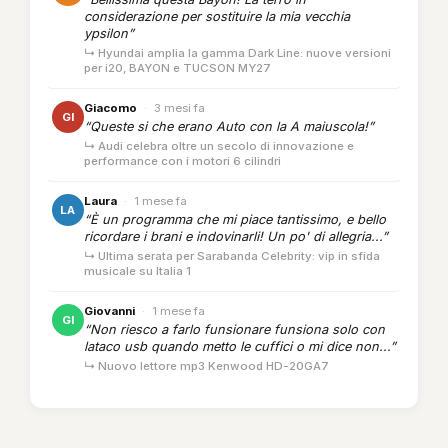
considerazione per sostituire la mia vecchia
ypsilon”
↳ Hyundai amplia la gamma Dark Line: nuove versioni
per i20, BAYON e TUCSON MY27
Giacomo
·
3 mesi fa
GI
“Queste si che erano Auto con la A maiuscola!”
↳ Audi celebra oltre un secolo di innovazione e
performance con i motori 6 cilindri
Laura
·
1 mese fa
LA
“È un programma che mi piace tantissimo, e bello
ricordare i brani e indovinarli! Un po' di allegria...”
↳ Ultima serata per Sarabanda Celebrity: vip in sfida
musicale su Italia 1
Giovanni
·
1 mese fa
GI
“Non riesco a farlo funsionare funsiona solo con
lataco usb quando metto le cuffici o mi dice non...”
↳ Nuovo lettore mp3 Kenwood HD-20GA7