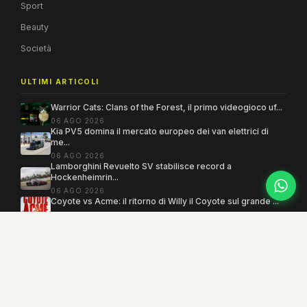
Sport
Beauty
Società
ULTIMI ARTICOLI
Warrior Cats: Clans of the Forest, il primo videogioco uf...
06 AGO 2026
Kia PV5 domina il mercato europeo dei van elettrici di
me...
06 AGO 2026
Lamborghini Revuelto SV stabilisce record a
Hockenheimrin...
06 AGO 2026
Coyote vs Acme: il ritorno di Willy il Coyote sul grande ...
06 AGO 2026
Copyright 2005–2026 ©
MEGAMODO
. Tutti i diritti sono riservati.
Powered by MEGACMS
Testata giornalistica quotidiana registrata presso il Tribunale di Benevento con