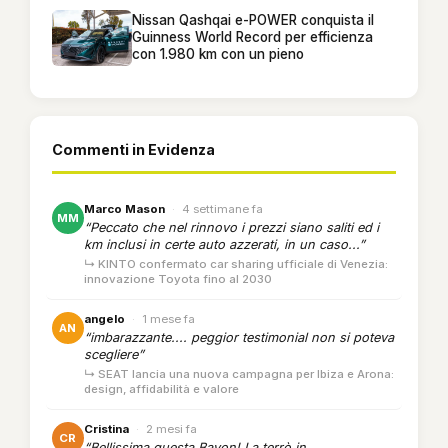
Nissan Qashqai e-POWER conquista il
Guinness World Record per efficienza
con 1.980 km con un pieno
Commenti in Evidenza
Marco Mason
·
4 settimane fa
MM
“Peccato che nel rinnovo i prezzi siano saliti ed i
km inclusi in certe auto azzerati, in un caso...”
↳ KINTO confermato car sharing ufficiale di Venezia:
innovazione Toyota fino al 2030
angelo
·
1 mese fa
AN
“imbarazzante.... peggior testimonial non si poteva
scegliere”
↳ SEAT lancia una nuova campagna per Ibiza e Arona:
design, affidabilità e valore
Cristina
·
2 mesi fa
CR
“Bellissima questa Bayon! La terrò in