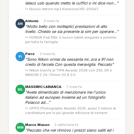
lataco usb quando metto le cuffici o mi dice non...”
↳ Nuovo lettore mp3 Kenwood HD-20GA7
Antonio
·
2 mesi fa
AN
“Molto bello con molteplici prestazioni di alto
livello. Chiedo se sia presente la sim per operare...”
↳ HONOR Pad X8b: il nuovo tablet elegante e potente
per tutta la famiglia
Piero
·
3 mesi fa
PI
“Sono Nikon ormai da sessanta mi..ora a 91 non
credo di farcela Con questa meraviglia. Peccato”
↳ Nikon trionfa ai TIPA Awards 2026 con Z5II, ZR e
NIKKOR Z 24-70mm f/2.8 S II
MASSIMO LABIANCA
·
7 mesi fa
ML
“Avete dimenticato di menzionare me l'unico
italiano ad europeo insieme ad un fotografo
Polacco ad...”
↳ OPPO Photography Awards 2025: quasi 2 milioni di
candidature per la più grande edizione di sempre
Marco Mason
·
3 settimane fa
MM
“Peccato che nel rinnovo i prezzi siano saliti ed i