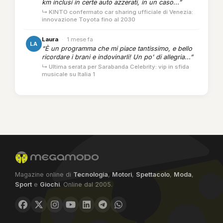
km inclusi in certe auto azzerati, in un caso...”
↳ KINTO confermato car sharing ufficiale di Venezia:
innovazione Toyota fino al 2030
Laura
·
1 mese fa
LA
“È un programma che mi piace tantissimo, e bello
ricordare i brani e indovinarli! Un po' di allegria...”
↳ Ultima serata per Sarabanda Celebrity: vip in sfida
musicale su Italia 1
Magazine online di
Tecnologia
,
Motori
,
Spettacolo
,
Moda
,
Sport
e
Giochi
. Online dal 2005.