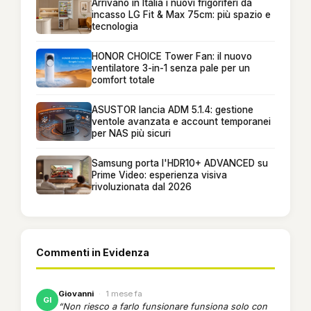
Arrivano in Italia i nuovi frigoriferi da
incasso LG Fit & Max 75cm: più spazio e
tecnologia
HONOR CHOICE Tower Fan: il nuovo
ventilatore 3-in-1 senza pale per un
comfort totale
ASUSTOR lancia ADM 5.1.4: gestione
ventole avanzata e account temporanei
per NAS più sicuri
Samsung porta l'HDR10+ ADVANCED su
Prime Video: esperienza visiva
rivoluzionata dal 2026
Commenti in Evidenza
Giovanni
·
1 mese fa
GI
“Non riesco a farlo funsionare funsiona solo con