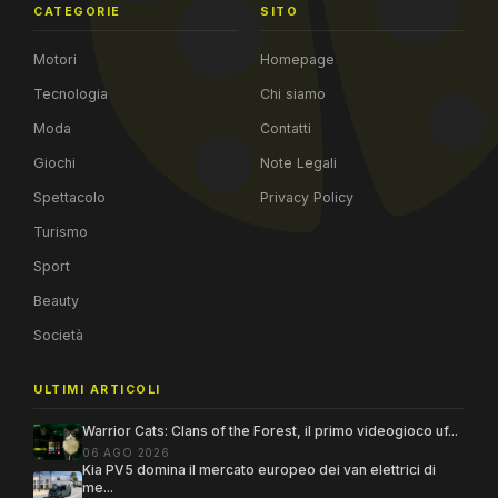
CATEGORIE
SITO
Motori
Homepage
Tecnologia
Chi siamo
Moda
Contatti
Giochi
Note Legali
Spettacolo
Privacy Policy
Turismo
Sport
Beauty
Società
ULTIMI ARTICOLI
Warrior Cats: Clans of the Forest, il primo videogioco uf...
06 AGO 2026
Kia PV5 domina il mercato europeo dei van elettrici di
me...