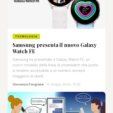
TECNOLOGIA
Samsung presenta il nuovo Galaxy
Watch FE
Samsung ha presentato il Galaxy Watch FE, un
nuovo modello della linea di smartwatch che punta
a rendere accessibile a un numero sempre
maggiore di utenti.
Vincenzo Forgione
· 14 Giugno 2024, 10:05