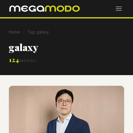
Home
/
Tag: galaxy
galaxy
124
ARTICOLI