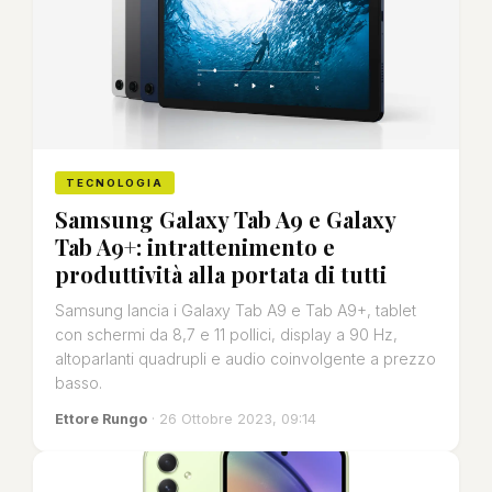
TECNOLOGIA
Samsung Galaxy Tab A9 e Galaxy
Tab A9+: intrattenimento e
produttività alla portata di tutti
Samsung lancia i Galaxy Tab A9 e Tab A9+, tablet
con schermi da 8,7 e 11 pollici, display a 90 Hz,
altoparlanti quadrupli e audio coinvolgente a prezzo
basso.
Ettore Rungo
· 26 Ottobre 2023, 09:14