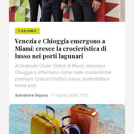
TURISMO
Venezia e Chioggia emergono a
Miami: cresce la crocieristica di
lusso nei porti lagunari
Ai Seatrade Cruise Global di Miami, Venezia e
Chioggia si affermano come mete crocieristiche
premium. Cresce il traffico luxury, sostenibilita e
home port.
Salvatore Vajana
· 17 Aprile 2026, 11:37