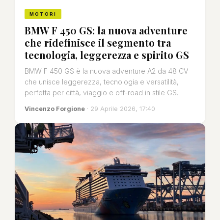
MOTORI
BMW F 450 GS: la nuova adventure
che ridefinisce il segmento tra
tecnologia, leggerezza e spirito GS
BMW F 450 GS è la nuova adventure A2 da 48 CV
che unisce leggerezza, tecnologia e versatilità,
perfetta per città, viaggio e off-road in stile GS.
Vincenzo Forgione
· 29 Aprile 2026, 17:40