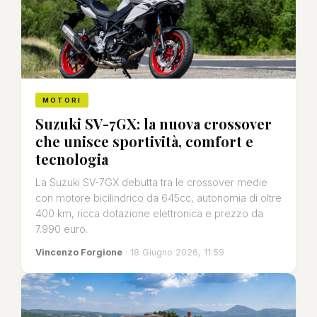
MOTORI
Suzuki SV-7GX: la nuova crossover
che unisce sportività, comfort e
tecnologia
La Suzuki SV-7GX debutta tra le crossover medie
con motore bicilindrico da 645cc, autonomia di oltre
400 km, ricca dotazione elettronica e prezzo da
7.990 euro.
Vincenzo Forgione
· 18 Giugno 2026, 11:59