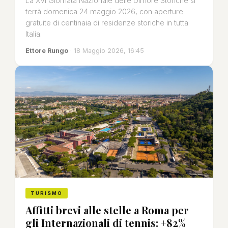
La XVI Giornata Nazionale delle Dimore Storiche si
terrà domenica 24 maggio 2026, con aperture
gratuite di centinaia di residenze storiche in tutta
Italia.
Ettore Rungo
· 18 Maggio 2026, 16:45
TURISMO
Affitti brevi alle stelle a Roma per
gli Internazionali di tennis: +82%