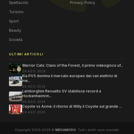
Spettacolo
Privacy Policy
Turismo
Sport
Beauty
Società
ULTIMI ARTICOLI
Warrior Cats: Clans of the Forest, il primo videogioco uf...
06 AGO 2026
Kia PV5 domina il mercato europeo dei van elettrici di
me...
06 AGO 2026
Lamborghini Revuelto SV stabilisce record a
Hockenheimrin...
06 AGO 2026
Coyote vs Acme: il ritorno di Willy il Coyote sul grande ...
06 AGO 2026
Copyright 2005–2026 ©
MEGAMODO
. Tutti i diritti sono riservati.