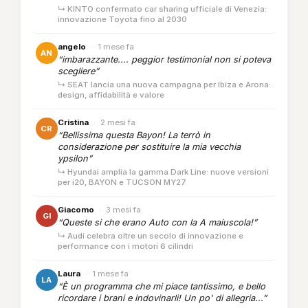
↳ KINTO confermato car sharing ufficiale di Venezia:
innovazione Toyota fino al 2030
angelo
·
1 mese fa
AN
“imbarazzante.... peggior testimonial non si poteva
scegliere”
↳ SEAT lancia una nuova campagna per Ibiza e Arona:
design, affidabilità e valore
Cristina
·
2 mesi fa
CR
“Bellissima questa Bayon! La terrò in
considerazione per sostituire la mia vecchia
ypsilon”
↳ Hyundai amplia la gamma Dark Line: nuove versioni
per i20, BAYON e TUCSON MY27
Giacomo
·
3 mesi fa
GI
“Queste si che erano Auto con la A maiuscola!”
↳ Audi celebra oltre un secolo di innovazione e
performance con i motori 6 cilindri
Laura
·
1 mese fa
LA
“È un programma che mi piace tantissimo, e bello
ricordare i brani e indovinarli! Un po' di allegria...”