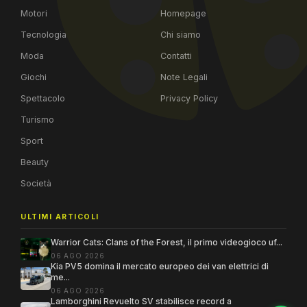
Motori
Homepage
Tecnologia
Chi siamo
Moda
Contatti
Giochi
Note Legali
Spettacolo
Privacy Policy
Turismo
Sport
Beauty
Società
ULTIMI ARTICOLI
Warrior Cats: Clans of the Forest, il primo videogioco uf...
06 AGO 2026
Kia PV5 domina il mercato europeo dei van elettrici di
me...
06 AGO 2026
Lamborghini Revuelto SV stabilisce record a