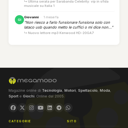
↳ Ultima serata per Sarabanda Celebrity: vip in sfida
musicale su Italia 1
Giovanni
·
1 mese fa
GI
“Non riesco a farlo funsionare funsiona solo con
lataco usb quando metto le cuffici o mi dice non...”
↳ Nuovo lettore mp3 Kenwood HD-20GA7
Magazine online di
Tecnologia
,
Motori
,
Spettacolo
,
Moda
,
Sport
e
Giochi
. Online dal 2005.
CATEGORIE
SITO