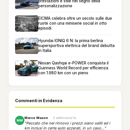
prestazioni e stile nel segno della
personalizzazione
EICMA celebra oltre un secolo sulle due
ruote con una miniserie social in otto
episodi
Hyundai IONIQ 6 N: la prima berlina
supersportiva elettrica del brand debutta
in Italia
Nissan Qashqai e-POWER conquista il
Guinness World Record per efficienza
con 1.980 km con un pieno
Commenti in Evidenza
Marco Mason
·
3 settimane fa
MM
“Peccato che nel rinnovo i prezzi siano saliti ed i
km inclusi in certe auto azzerati, in un caso...”