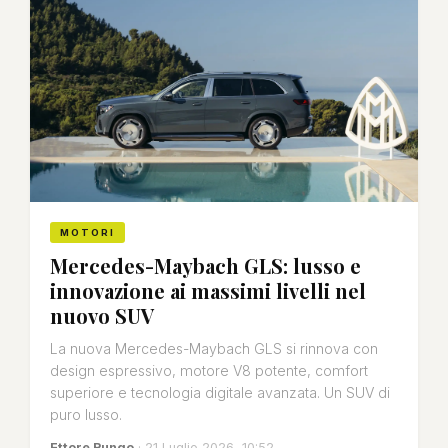
MOTORI
Mercedes-Maybach GLS: lusso e
innovazione ai massimi livelli nel
nuovo SUV
La nuova Mercedes-Maybach GLS si rinnova con
design espressivo, motore V8 potente, comfort
superiore e tecnologia digitale avanzata. Un SUV di
puro lusso.
Ettore Rungo
· 21 Luglio 2026, 10:52