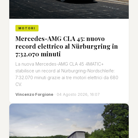
MOTORI
Mercedes-AMG CLA 45: nuovo
record elettrico al Nürburgring in
7:32.070 minuti
La nuova Mercedes-AMG CLA 45 4MATIC+
stabilisce un record al Nürburgring-Nordschleife:
7:32.070 minuti grazie ai tre motori elettrici da 680
CV.
Vincenzo Forgione
· 04 Agosto 2026, 16:07