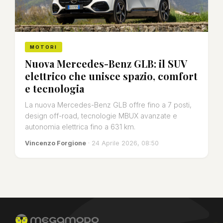
MOTORI
Nuova Mercedes-Benz GLB: il SUV
elettrico che unisce spazio, comfort
e tecnologia
La nuova Mercedes-Benz GLB offre fino a 7 posti,
design off-road, tecnologie MBUX avanzate e
autonomia elettrica fino a 631 km.
Vincenzo Forgione
· 24 Aprile 2026, 08:50