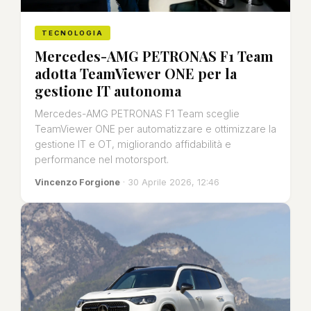
TECNOLOGIA
Mercedes-AMG PETRONAS F1 Team
adotta TeamViewer ONE per la
gestione IT autonoma
Mercedes-AMG PETRONAS F1 Team sceglie
TeamViewer ONE per automatizzare e ottimizzare la
gestione IT e OT, migliorando affidabilità e
performance nel motorsport.
Vincenzo Forgione
· 30 Aprile 2026, 12:46