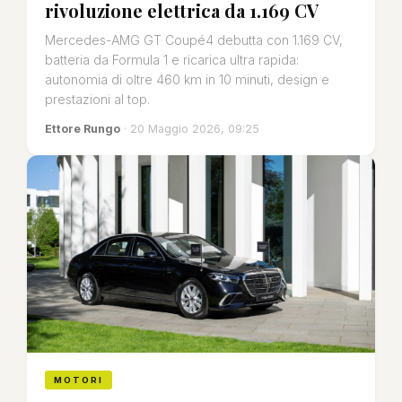
rivoluzione elettrica da 1.169 CV
Mercedes-AMG GT Coupé4 debutta con 1.169 CV,
batteria da Formula 1 e ricarica ultra rapida:
autonomia di oltre 460 km in 10 minuti, design e
prestazioni al top.
Ettore Rungo
· 20 Maggio 2026, 09:25
MOTORI