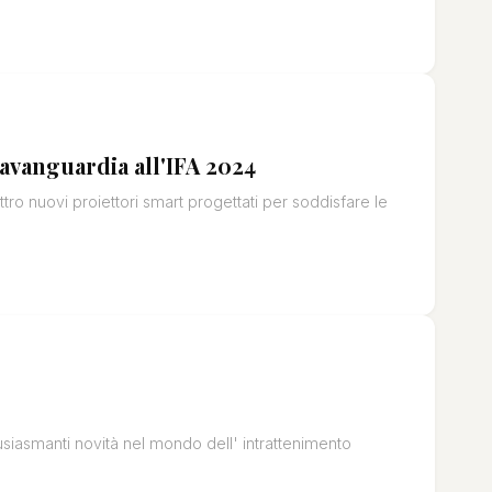
'avanguardia all'IFA 2024
ttro nuovi proiettori smart progettati per soddisfare le
usiasmanti novità nel mondo dell' intrattenimento