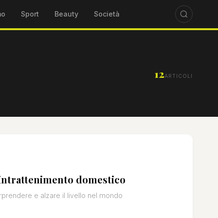
mo
Sport
Beauty
Società
12
ARTICOLI
'intrattenimento domestico
rprendere e alzare il livello nel mondo