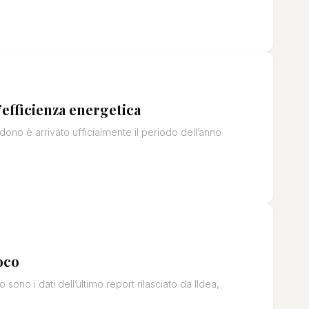
’efficienza energetica
no è arrivato ufficialmente il periodo dell’anno
oco
sono i dati dell’ultimo report rilasciato da IIdea,