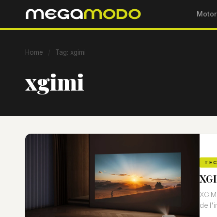
Motor
Home
/
Tag: xgimi
xgimi
TE
XGI
XGIMI
dell'