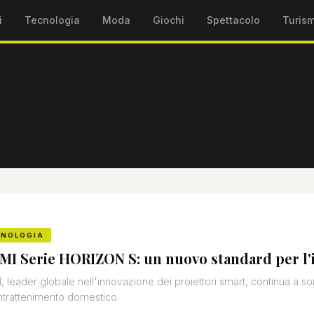
i
Tecnologia
Moda
Giochi
Spettacolo
Turis
CNOLOGIA
MI Serie HORIZON S: un nuovo standard per l
, leader globale nell'innovazione dei proiettori smart, continua a so
intrattenimento domestico.