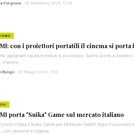
e Forgione
· 06 Settembre 2024, 12:04
RISMO
MI: con i proiettori portatili il cinema si porta 
nto agognate vacanze estive si avvicinano. Siamo pronti a lasciarci al
, il lavoro.
e Rungo
· 28 Maggio 2024, 11:10
CHI
MI porta "Suika" Game sul mercato italiano
 porta in Italia il Suika Game per Nintendo Switch dopo il successo 
 con versione in inglese.