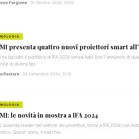
enzo Forgione
· 15 Ottobre 2024, 13:06
CNOLOGIA
MI presenta quattro nuovi proiettori smart all
 ha lasciato il pubblico di IFA 2024 senza fiato con l'annuncio di qua
nze di diversi tipi.
o Pastore
· 09 Settembre 2024, 12:15
CNOLOGIA
MI: le novità in mostra a IFA 2024
, azienda leader nel settore dei proiettori, torna a IFA 2024 con ent
tico. Quest' anno, il marchio.