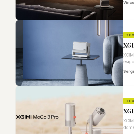
Vinc
TE
XGI
XGIMI
esige
Sergi
TE
XGI
XGIMI
domes