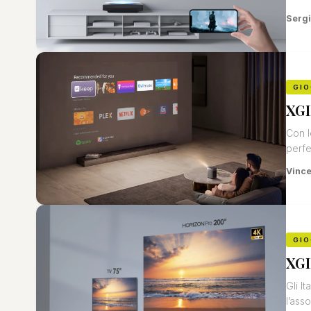
Sergi
GIO
XGI
Con l
perfe
Vinc
GIO
XGI
Gli I
l’ass