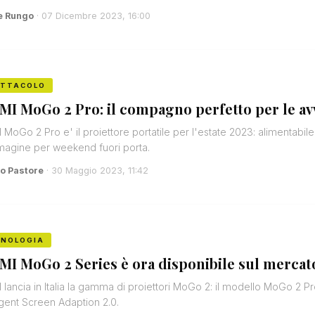
e Rungo
· 07 Dicembre 2023, 16:00
ETTACOLO
MI MoGo 2 Pro: il compagno perfetto per le av
 MoGo 2 Pro e' il proiettore portatile per l'estate 2023: alimentabile
agine per weekend fuori porta.
o Pastore
· 30 Maggio 2023, 11:42
CNOLOGIA
MI MoGo 2 Series è ora disponibile sul mercato
 lancia in Italia la gamma di proiettori MoGo 2: il modello MoGo 2
ligent Screen Adaption 2.0.