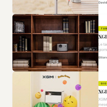
David
TU
XGI
Le ta
giorni
Ettor
GIO
XGI
XGIMI
mese,