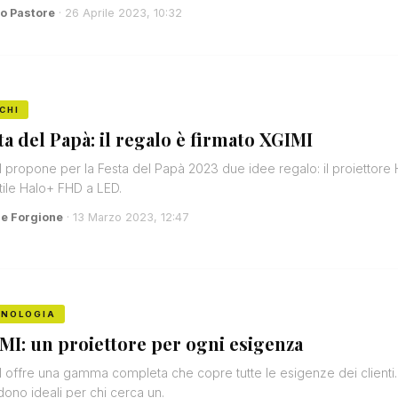
o Pastore
· 26 Aprile 2023, 10:32
CHI
ta del Papà: il regalo è firmato XGIMI
 propone per la Festa del Papà 2023 due idee regalo: il proietto
tile Halo+ FHD a LED.
e Forgione
· 13 Marzo 2023, 12:47
CNOLOGIA
MI: un proiettore per ogni esigenza
 offre una gamma completa che copre tutte le esigenze dei client
ndono ideali per chi cerca un.