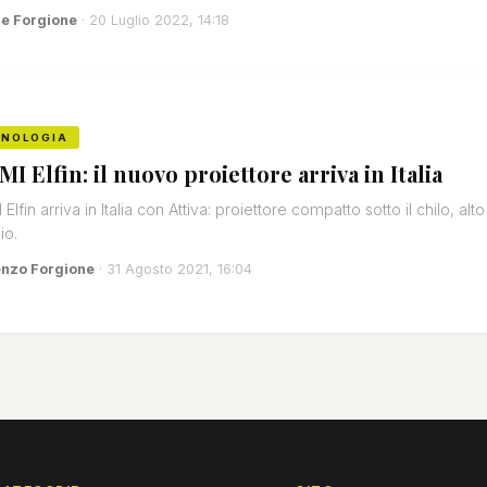
e Forgione
· 20 Luglio 2022, 14:18
CNOLOGIA
MI Elfin: il nuovo proiettore arriva in Italia
 Elfin arriva in Italia con Attiva: proiettore compatto sotto il chilo, a
io.
enzo Forgione
· 31 Agosto 2021, 16:04