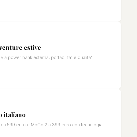
venture estive
 via power bank esterna, portabilita' e qualita'
 italiano
 Pro a 599 euro e MoGo 2 a 399 euro con tecnologia