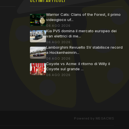
ULTIMI ARTICOLI
Warrior Cats: Clans of the Forest, il primo
videogioco uf...
06 AGO 2026
Kia PV5 domina il mercato europeo dei
van elettrici di me...
06 AGO 2026
Lamborghini Revuelto SV stabilisce record
a Hockenheimrin...
06 AGO 2026
Coyote vs Acme: il ritorno di Willy il
Coyote sul grande ...
06 AGO 2026
Powered by MEGACMS