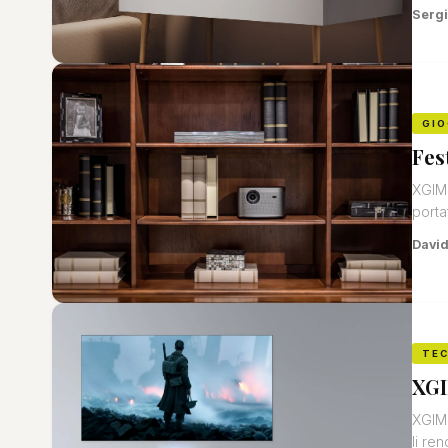
Sergi
GIO
Fes
XGIMI
porta
David
TE
XGI
XGIMI
li re