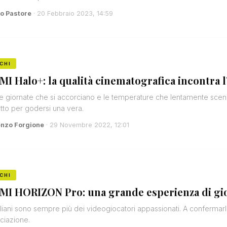
o Pastore
· 20 Febbraio 2023, 14:59
CHI
MI Halo+: la qualità cinematografica incontra l
e giornate che si accorciano e le temperature che lentamente scendo
tto per godersi una vera.
enzo Forgione
· 29 Novembre 2022, 12:01
CHI
MI HORIZON Pro: una grande esperienza di gi
taliani sono sempre più dei videogiocatori appassionati. A confermarlo 
ociazione.