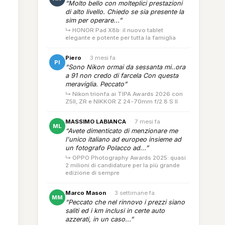
“Molto bello con molteplici prestazioni
di alto livello. Chiedo se sia presente la
sim per operare...”
↳ HONOR Pad X8b: il nuovo tablet
elegante e potente per tutta la famiglia
Piero
·
3 mesi fa
PI
“Sono Nikon ormai da sessanta mi..ora
a 91 non credo di farcela Con questa
meraviglia. Peccato”
↳ Nikon trionfa ai TIPA Awards 2026 con
Z5II, ZR e NIKKOR Z 24-70mm f/2.8 S II
MASSIMO LABIANCA
·
7 mesi fa
ML
“Avete dimenticato di menzionare me
l'unico italiano ad europeo insieme ad
un fotografo Polacco ad...”
↳ OPPO Photography Awards 2025: quasi
2 milioni di candidature per la più grande
edizione di sempre
Marco Mason
·
3 settimane fa
MM
“Peccato che nel rinnovo i prezzi siano
saliti ed i km inclusi in certe auto
azzerati, in un caso...”