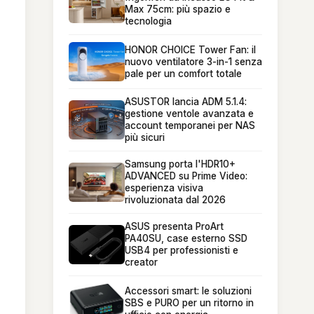
Max 75cm: più spazio e
tecnologia
HONOR CHOICE Tower Fan: il
nuovo ventilatore 3-in-1 senza
pale per un comfort totale
ASUSTOR lancia ADM 5.1.4:
gestione ventole avanzata e
account temporanei per NAS
più sicuri
Samsung porta l'HDR10+
ADVANCED su Prime Video:
esperienza visiva
rivoluzionata dal 2026
ASUS presenta ProArt
PA40SU, case esterno SSD
USB4 per professionisti e
creator
Accessori smart: le soluzioni
SBS e PURO per un ritorno in