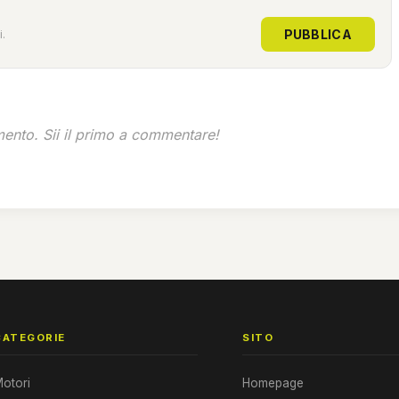
PUBBLICA
.
nto. Sii il primo a commentare!
CATEGORIE
SITO
otori
Homepage