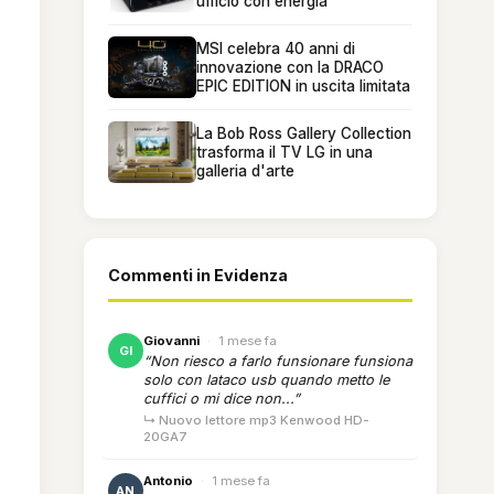
ufficio con energia
MSI celebra 40 anni di
innovazione con la DRACO
EPIC EDITION in uscita limitata
La Bob Ross Gallery Collection
trasforma il TV LG in una
galleria d'arte
Commenti in Evidenza
Giovanni
·
1 mese fa
GI
“Non riesco a farlo funsionare funsiona
solo con lataco usb quando metto le
cuffici o mi dice non...”
↳ Nuovo lettore mp3 Kenwood HD-
20GA7
Antonio
·
1 mese fa
AN