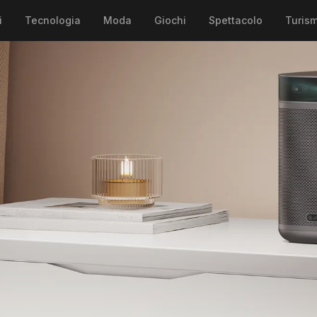
i
Tecnologia
Moda
Giochi
Spettacolo
Turis