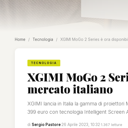
Home
/
Tecnologia
/
XGIMI MoGo 2 Series è ora disponibil
TECNOLOGIA
XGIMI MoGo 2 Serie
mercato italiano
XGIMI lancia in Italia la gamma di proietto
399 euro con tecnologia Intelligent Screen 
di
Sergio Pastore
·
26 Aprile 2023, 10:32
·
1.367 letture