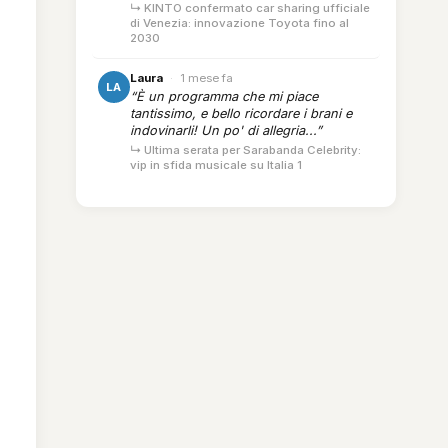
↳ KINTO confermato car sharing ufficiale
di Venezia: innovazione Toyota fino al
2030
Laura
·
1 mese fa
LA
“È un programma che mi piace
tantissimo, e bello ricordare i brani e
indovinarli! Un po' di allegria...”
↳ Ultima serata per Sarabanda Celebrity:
vip in sfida musicale su Italia 1