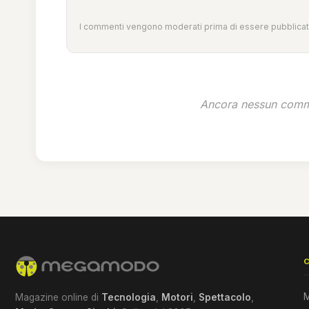
I commenti vengono moderati prima di essere pubblicati
Ancora nessun comme
M
Magazine online di
Tecnologia
,
Motori
,
Spettacolo
,