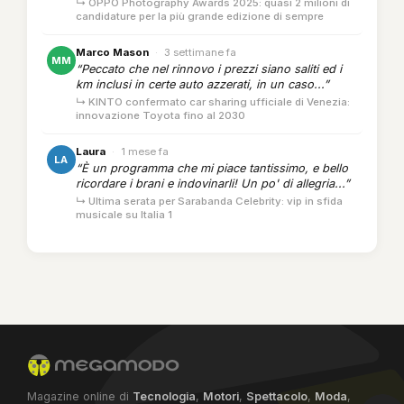
↳ OPPO Photography Awards 2025: quasi 2 milioni di
candidature per la più grande edizione di sempre
Marco Mason
·
3 settimane fa
MM
“Peccato che nel rinnovo i prezzi siano saliti ed i
km inclusi in certe auto azzerati, in un caso...”
↳ KINTO confermato car sharing ufficiale di Venezia:
innovazione Toyota fino al 2030
Laura
·
1 mese fa
LA
“È un programma che mi piace tantissimo, e bello
ricordare i brani e indovinarli! Un po' di allegria...”
↳ Ultima serata per Sarabanda Celebrity: vip in sfida
musicale su Italia 1
Magazine online di
Tecnologia
,
Motori
,
Spettacolo
,
Moda
,