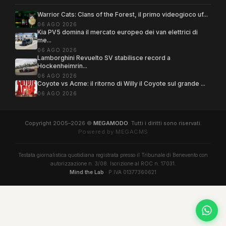
Warrior Cats: Clans of the Forest, il primo videogioco uf...
06 AGO 2026
Kia PV5 domina il mercato europeo dei van elettrici di
me...
06 AGO 2026
Lamborghini Revuelto SV stabilisce record a
Hockenheimrin...
06 AGO 2026
Coyote vs Acme: il ritorno di Willy il Coyote sul grande ...
06 AGO 2026
Copyright 2005–2026 ©
MEGAMODO
. Tutti i diritti sono riservati.
Powered by MEGACMS
Testata giornalistica quotidiana registrata presso il Tribunale di Benevento con
autorizzazione n. 3/08. Iscrizione al ROC n. 17031.
Mind the Lab
· P.IVA 01377360621