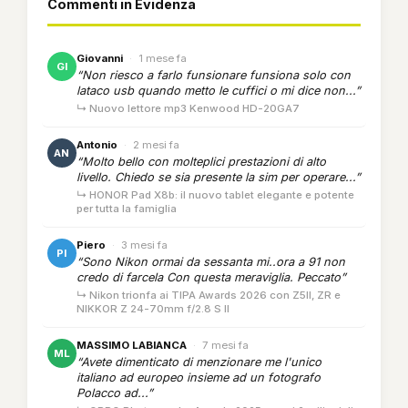
Commenti in Evidenza
Giovanni
·
1 mese fa
GI
“Non riesco a farlo funsionare funsiona solo con
lataco usb quando metto le cuffici o mi dice non...”
↳ Nuovo lettore mp3 Kenwood HD-20GA7
Antonio
·
2 mesi fa
AN
“Molto bello con molteplici prestazioni di alto
livello. Chiedo se sia presente la sim per operare...”
↳ HONOR Pad X8b: il nuovo tablet elegante e potente
per tutta la famiglia
Piero
·
3 mesi fa
PI
“Sono Nikon ormai da sessanta mi..ora a 91 non
credo di farcela Con questa meraviglia. Peccato”
↳ Nikon trionfa ai TIPA Awards 2026 con Z5II, ZR e
NIKKOR Z 24-70mm f/2.8 S II
MASSIMO LABIANCA
·
7 mesi fa
ML
“Avete dimenticato di menzionare me l'unico
italiano ad europeo insieme ad un fotografo
Polacco ad...”