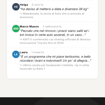
Helga
·
6 anni fa
HE
“ha deciso di mettersi a dieta e diventare 38 kg”
↳ Maledimiele, la storia di Sara che si ammala di
anoressia
Marco Mason
·
3 settimane fa
MM
“Peccato che nel rinnovo i prezzi siano saliti ed i
km inclusi in certe auto azzerati, in un caso...”
↳ KINTO confermato car sharing ufficiale di Venezia:
innovazione Toyota fino al 2030
Laura
·
1 mese fa
LA
“È un programma che mi piace tantissimo, e bello
ricordare i brani e indovinarli! Un po' di allegria...”
↳ Ultima serata per Sarabanda Celebrity: vip in sfida
musicale su Italia 1