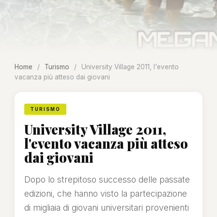
Home
/
Turismo
/
University Village 2011, l'evento
vacanza più atteso dai giovani
TURISMO
University Village 2011,
l'evento vacanza più atteso
dai giovani
Dopo lo strepitoso successo delle passate
edizioni, che hanno visto la partecipazione
di migliaia di giovani universitari provenienti