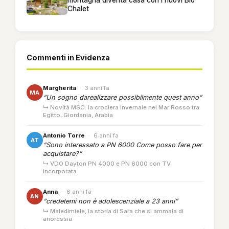
montagna diventa casa con i nuovi Bio
Chalet
Commenti in Evidenza
Margherita
·
3 anni fa
MA
“Un sogno darealizzare possibilmente quest anno”
↳ Novità MSC: la crociera invernale nel Mar Rosso tra
Egitto, Giordania, Arabia
Antonio Torre
·
6 anni fa
AT
“Sono interessato a PN 6000 Come posso fare per
acquistare?”
↳ VDO Dayton PN 4000 e PN 6000 con TV
incorporata
Anna
·
6 anni fa
AN
“credetemi non è adolescenziale a 23 anni”
↳ Maledimiele, la storia di Sara che si ammala di
anoressia