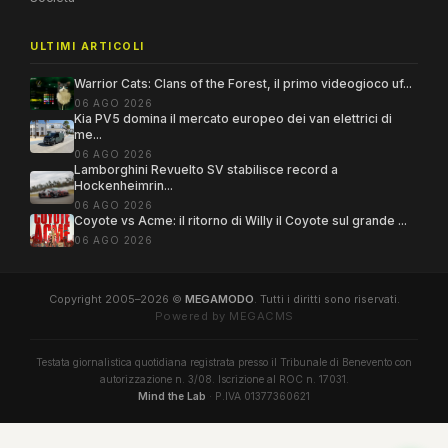
ULTIMI ARTICOLI
Warrior Cats: Clans of the Forest, il primo videogioco uf...
06 AGO 2026
Kia PV5 domina il mercato europeo dei van elettrici di
me...
06 AGO 2026
Lamborghini Revuelto SV stabilisce record a
Hockenheimrin...
06 AGO 2026
Coyote vs Acme: il ritorno di Willy il Coyote sul grande ...
06 AGO 2026
Copyright 2005–2026 ©
MEGAMODO
. Tutti i diritti sono riservati.
Powered by MEGACMS
Testata giornalistica quotidiana registrata presso il Tribunale di Benevento con
autorizzazione n. 3/08. Iscrizione al ROC n. 17031.
Mind the Lab
· P.IVA 01377360621