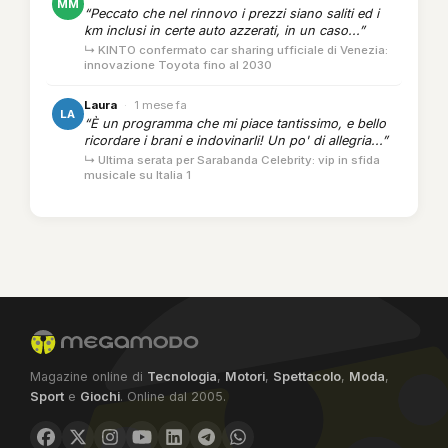
MM
“Peccato che nel rinnovo i prezzi siano saliti ed i
km inclusi in certe auto azzerati, in un caso...”
↳ KINTO confermato car sharing ufficiale di Venezia:
innovazione Toyota fino al 2030
Laura
·
1 mese fa
LA
“È un programma che mi piace tantissimo, e bello
ricordare i brani e indovinarli! Un po' di allegria...”
↳ Ultima serata per Sarabanda Celebrity: vip in sfida
musicale su Italia 1
Magazine online di
Tecnologia
,
Motori
,
Spettacolo
,
Moda
,
Sport
e
Giochi
. Online dal 2005.