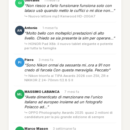
Giovanni
·
1 mese fa
GI
“Non riesco a farlo funsionare funsiona solo con
lataco usb quando metto le cuffici o mi dice non...”
↳ Nuovo lettore mp3 Kenwood HD-20GA7
Antonio
·
1 mese fa
AN
“Molto bello con molteplici prestazioni di alto
livello. Chiedo se sia presente la sim per operare...”
↳ HONOR Pad X8b: il nuovo tablet elegante e potente
per tutta la famiglia
Piero
·
3 mesi fa
PI
“Sono Nikon ormai da sessanta mi..ora a 91 non
credo di farcela Con questa meraviglia. Peccato”
↳ Nikon trionfa ai TIPA Awards 2026 con Z5II, ZR e
NIKKOR Z 24-70mm f/2.8 S II
MASSIMO LABIANCA
·
7 mesi fa
ML
“Avete dimenticato di menzionare me l'unico
italiano ad europeo insieme ad un fotografo
Polacco ad...”
↳ OPPO Photography Awards 2025: quasi 2 milioni di
candidature per la più grande edizione di sempre
Marco Mason
·
3 settimane fa