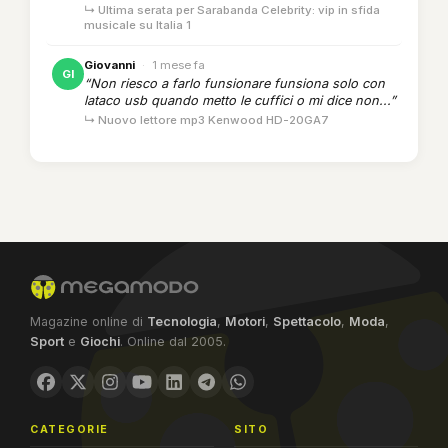
↳ Ultima serata per Sarabanda Celebrity: vip in sfida
musicale su Italia 1
Giovanni
·
1 mese fa
GI
“Non riesco a farlo funsionare funsiona solo con
lataco usb quando metto le cuffici o mi dice non...”
↳ Nuovo lettore mp3 Kenwood HD-20GA7
Magazine online di
Tecnologia
,
Motori
,
Spettacolo
,
Moda
,
Sport
e
Giochi
. Online dal 2005.
CATEGORIE
SITO