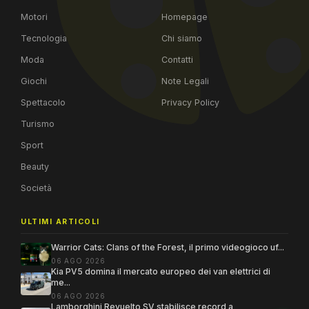
Motori
Homepage
Tecnologia
Chi siamo
Moda
Contatti
Giochi
Note Legali
Spettacolo
Privacy Policy
Turismo
Sport
Beauty
Società
ULTIMI ARTICOLI
Warrior Cats: Clans of the Forest, il primo videogioco uf...
06 AGO 2026
Kia PV5 domina il mercato europeo dei van elettrici di
me...
06 AGO 2026
Lamborghini Revuelto SV stabilisce record a