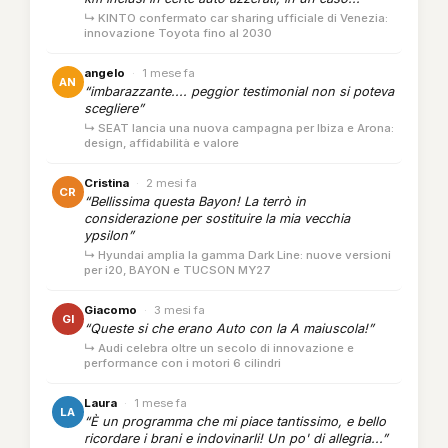
↳ KINTO confermato car sharing ufficiale di Venezia:
innovazione Toyota fino al 2030
angelo
·
1 mese fa
AN
“imbarazzante.... peggior testimonial non si poteva
scegliere”
↳ SEAT lancia una nuova campagna per Ibiza e Arona:
design, affidabilità e valore
Cristina
·
2 mesi fa
CR
“Bellissima questa Bayon! La terrò in
considerazione per sostituire la mia vecchia
ypsilon”
↳ Hyundai amplia la gamma Dark Line: nuove versioni
per i20, BAYON e TUCSON MY27
Giacomo
·
3 mesi fa
GI
“Queste si che erano Auto con la A maiuscola!”
↳ Audi celebra oltre un secolo di innovazione e
performance con i motori 6 cilindri
Laura
·
1 mese fa
LA
“È un programma che mi piace tantissimo, e bello
ricordare i brani e indovinarli! Un po' di allegria...”