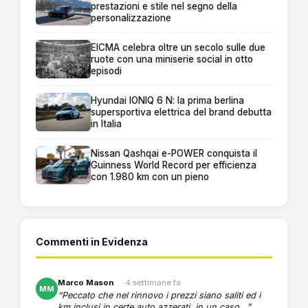
prestazioni e stile nel segno della
personalizzazione
EICMA celebra oltre un secolo sulle due
ruote con una miniserie social in otto
episodi
Hyundai IONIQ 6 N: la prima berlina
supersportiva elettrica del brand debutta
in Italia
Nissan Qashqai e-POWER conquista il
Guinness World Record per efficienza
con 1.980 km con un pieno
Commenti in Evidenza
Marco Mason
·
4 settimane fa
MM
“Peccato che nel rinnovo i prezzi siano saliti ed i
km inclusi in certe auto azzerati, in un caso...”