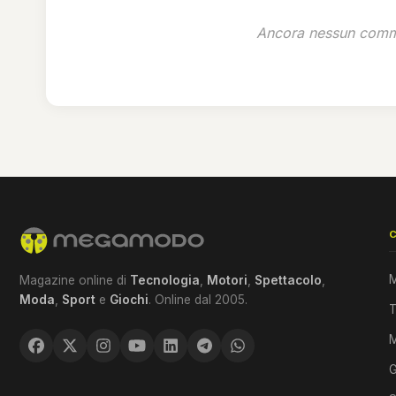
Ancora nessun comme
M
Magazine online di
Tecnologia
,
Motori
,
Spettacolo
,
Moda
,
Sport
e
Giochi
. Online dal 2005.
T
G