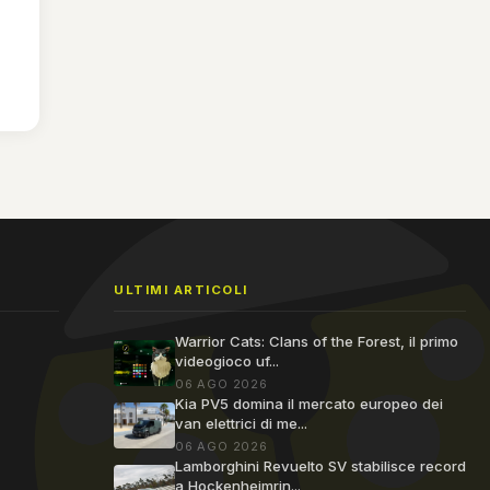
ULTIMI ARTICOLI
Warrior Cats: Clans of the Forest, il primo
videogioco uf...
06 AGO 2026
Kia PV5 domina il mercato europeo dei
van elettrici di me...
06 AGO 2026
Lamborghini Revuelto SV stabilisce record
a Hockenheimrin...