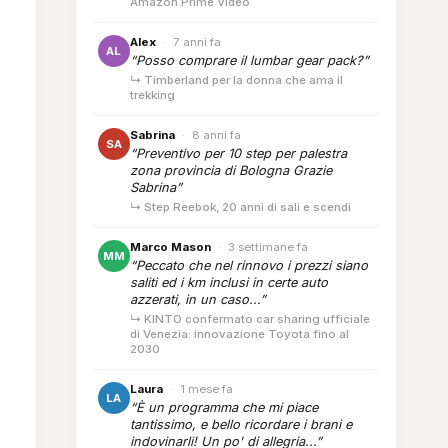
Amazon Prime Video
Alex
·
7 anni fa
AL
“Posso comprare il lumbar gear pack?”
↳ Timberland per la donna che ama il
trekking
Sabrina
·
8 anni fa
SA
“Preventivo per 10 step per palestra
zona provincia di Bologna Grazie
Sabrina”
↳ Step Reebok, 20 anni di sali e scendi
Marco Mason
·
3 settimane fa
MM
“Peccato che nel rinnovo i prezzi siano
saliti ed i km inclusi in certe auto
azzerati, in un caso...”
↳ KINTO confermato car sharing ufficiale
di Venezia: innovazione Toyota fino al
2030
Laura
·
1 mese fa
LA
“È un programma che mi piace
tantissimo, e bello ricordare i brani e
indovinarli! Un po' di allegria...”