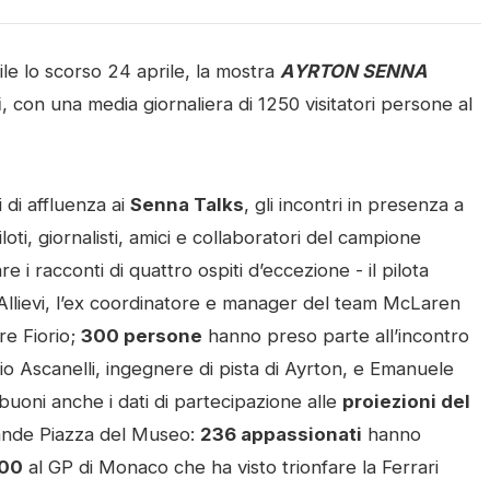
e lo scorso 24 aprile, la mostra
AYRTON SENNA
i
, con una media giornaliera di 1250 visitatori persone al
i di affluenza ai
Senna Talks
, gli incontri in presenza a
oti, giornalisti, amici e collaboratori del campione
re i racconti di quattro ospiti d’eccezione - il pilota
o Allievi, l’ex coordinatore e manager del team McLaren
re Fiorio;
300 persone
hanno preso parte all’incontro
io Ascanelli, ingegnere di pista di Ayrton, e Emanuele
buoni anche i dati di partecipazione alle
proiezioni del
ande Piazza del Museo:
236 appassionati
hanno
00
al GP di Monaco che ha visto trionfare la Ferrari