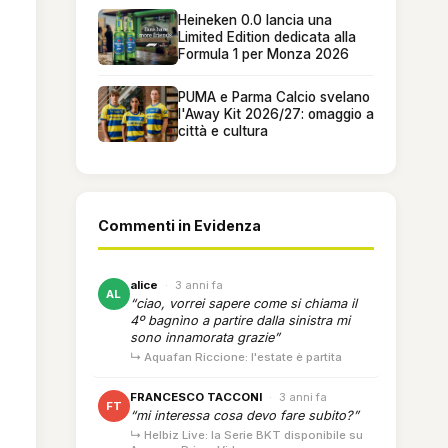
Heineken 0.0 lancia una
Limited Edition dedicata alla
Formula 1 per Monza 2026
PUMA e Parma Calcio svelano
l'Away Kit 2026/27: omaggio a
città e cultura
Commenti in Evidenza
alice
·
3 anni fa
AL
“ciao, vorrei sapere come si chiama il
4º bagnìno a partire dalla sinistra mi
sono innamorata grazie”
↳ Aquafan Riccione: l'estate è partita
FRANCESCO TACCONI
·
3 anni fa
FT
“mi interessa cosa devo fare subito?”
↳ Helbiz Live: la Serie BKT disponibile su