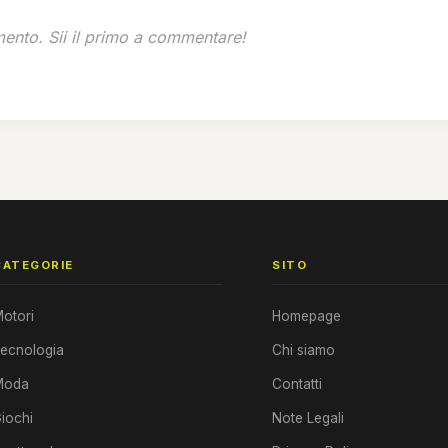
nto. Sii il primo a commentare!
CATEGORIE
SITO
otori
Homepage
ecnologia
Chi siamo
Moda
Contatti
iochi
Note Legali