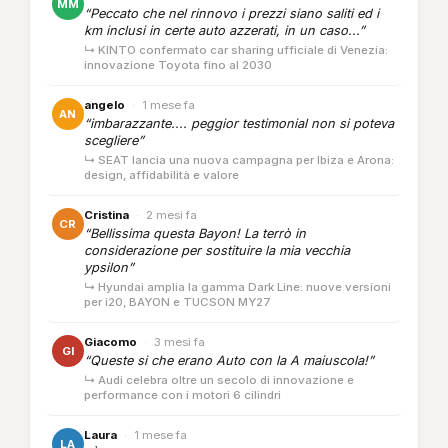
MM
“Peccato che nel rinnovo i prezzi siano saliti ed i
km inclusi in certe auto azzerati, in un caso...”
↳ KINTO confermato car sharing ufficiale di Venezia:
innovazione Toyota fino al 2030
angelo
·
1 mese fa
AN
“imbarazzante.... peggior testimonial non si poteva
scegliere”
↳ SEAT lancia una nuova campagna per Ibiza e Arona:
design, affidabilità e valore
Cristina
·
2 mesi fa
CR
“Bellissima questa Bayon! La terrò in
considerazione per sostituire la mia vecchia
ypsilon”
↳ Hyundai amplia la gamma Dark Line: nuove versioni
per i20, BAYON e TUCSON MY27
Giacomo
·
3 mesi fa
GI
“Queste si che erano Auto con la A maiuscola!”
↳ Audi celebra oltre un secolo di innovazione e
performance con i motori 6 cilindri
Laura
·
1 mese fa
LA