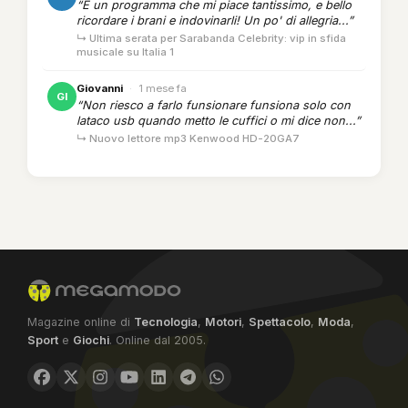
“È un programma che mi piace tantissimo, e bello
ricordare i brani e indovinarli! Un po' di allegria...”
↳ Ultima serata per Sarabanda Celebrity: vip in sfida
musicale su Italia 1
Giovanni
·
1 mese fa
GI
“Non riesco a farlo funsionare funsiona solo con
lataco usb quando metto le cuffici o mi dice non...”
↳ Nuovo lettore mp3 Kenwood HD-20GA7
Magazine online di
Tecnologia
,
Motori
,
Spettacolo
,
Moda
,
Sport
e
Giochi
. Online dal 2005.