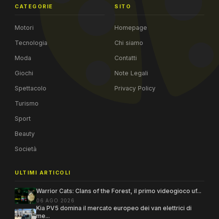
CATEGORIE
SITO
Motori
Homepage
Tecnologia
Chi siamo
Moda
Contatti
Giochi
Note Legali
Spettacolo
Privacy Policy
Turismo
Sport
Beauty
Società
ULTIMI ARTICOLI
Warrior Cats: Clans of the Forest, il primo videogioco uf...
06 AGO 2026
Kia PV5 domina il mercato europeo dei van elettrici di
me...