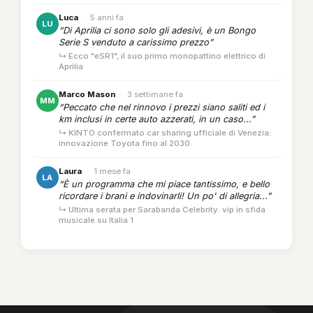
Luca
·
5 anni fa
LU
“Di Aprilia ci sono solo gli adesivi, è un Bongo
Serie S venduto a carissimo prezzo”
↳ Ecco "eSR1", il suo primo monopattino elettrico di
Aprilia
Marco Mason
·
3 settimane fa
MM
“Peccato che nel rinnovo i prezzi siano saliti ed i
km inclusi in certe auto azzerati, in un caso...”
↳ KINTO confermato car sharing ufficiale di Venezia:
innovazione Toyota fino al 2030
Laura
·
1 mese fa
LA
“È un programma che mi piace tantissimo, e bello
ricordare i brani e indovinarli! Un po' di allegria...”
↳ Ultima serata per Sarabanda Celebrity: vip in sfida
musicale su Italia 1