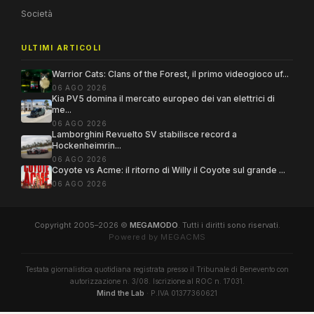
Società
ULTIMI ARTICOLI
Warrior Cats: Clans of the Forest, il primo videogioco uf...
06 AGO 2026
Kia PV5 domina il mercato europeo dei van elettrici di
me...
06 AGO 2026
Lamborghini Revuelto SV stabilisce record a
Hockenheimrin...
06 AGO 2026
Coyote vs Acme: il ritorno di Willy il Coyote sul grande ...
06 AGO 2026
Copyright 2005–2026 ©
MEGAMODO
. Tutti i diritti sono riservati.
Powered by MEGACMS
Testata giornalistica quotidiana registrata presso il Tribunale di Benevento con
autorizzazione n. 3/08. Iscrizione al ROC n. 17031.
Mind the Lab
· P.IVA 01377360621