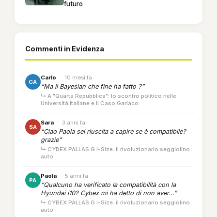
futuro
Commenti in Evidenza
Carlo
·
10 mesi fa
CA
“Ma il Bayesian che fine ha fatto ?”
↳ A "Quarta Repubblica": lo scontro politico nelle
Università italiane e il Caso Garlaco
Sara
·
3 anni fa
SA
“Ciao Paola sei riuscita a capire se è compatibile?
grazie”
↳ CYBEX PALLAS G i-Size: il rivoluzionario seggiolino
auto
Paola
·
5 anni fa
PA
“Qualcuno ha verificato la compatibilità con la
Hyundai i10? Cybex mi ha detto di non aver...”
↳ CYBEX PALLAS G i-Size: il rivoluzionario seggiolino
auto