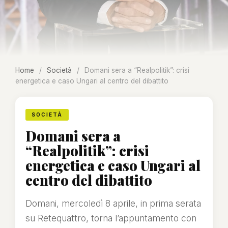
Home
/
Società
/
Domani sera a “Realpolitik”: crisi
energetica e caso Ungari al centro del dibattito
SOCIETÀ
Domani sera a
“Realpolitik”: crisi
energetica e caso Ungari al
centro del dibattito
Domani, mercoledì 8 aprile, in prima serata
su Retequattro, torna l’appuntamento con