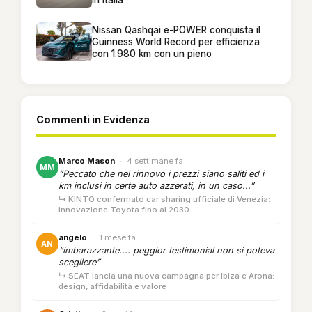
Nissan Qashqai e-POWER conquista il
Guinness World Record per efficienza
con 1.980 km con un pieno
Commenti in Evidenza
Marco Mason
·
4 settimane fa
MM
“Peccato che nel rinnovo i prezzi siano saliti ed i
km inclusi in certe auto azzerati, in un caso...”
↳ KINTO confermato car sharing ufficiale di Venezia:
innovazione Toyota fino al 2030
angelo
·
1 mese fa
AN
“imbarazzante.... peggior testimonial non si poteva
scegliere”
↳ SEAT lancia una nuova campagna per Ibiza e Arona:
design, affidabilità e valore