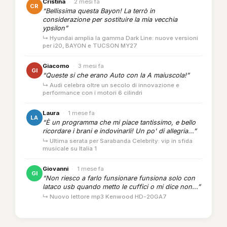
Cristina
·
2 mesi fa
CR
“Bellissima questa Bayon! La terrò in
considerazione per sostituire la mia vecchia
ypsilon”
↳ Hyundai amplia la gamma Dark Line: nuove versioni
per i20, BAYON e TUCSON MY27
Giacomo
·
3 mesi fa
GI
“Queste si che erano Auto con la A maiuscola!”
↳ Audi celebra oltre un secolo di innovazione e
performance con i motori 6 cilindri
Laura
·
1 mese fa
LA
“È un programma che mi piace tantissimo, e bello
ricordare i brani e indovinarli! Un po' di allegria...”
↳ Ultima serata per Sarabanda Celebrity: vip in sfida
musicale su Italia 1
Giovanni
·
1 mese fa
GI
“Non riesco a farlo funsionare funsiona solo con
lataco usb quando metto le cuffici o mi dice non...”
↳ Nuovo lettore mp3 Kenwood HD-20GA7