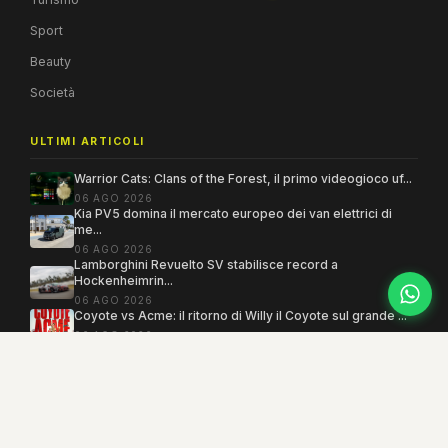
Sport
Beauty
Società
ULTIMI ARTICOLI
Warrior Cats: Clans of the Forest, il primo videogioco uf...
06 AGO 2026
Kia PV5 domina il mercato europeo dei van elettrici di
me...
06 AGO 2026
Lamborghini Revuelto SV stabilisce record a
Hockenheimrin...
06 AGO 2026
Coyote vs Acme: il ritorno di Willy il Coyote sul grande ...
06 AGO 2026
Copyright 2005–2026 ©
MEGAMODO
. Tutti i diritti sono riservati.
Powered by MEGACMS