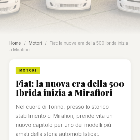
Home
/
Motori
/
Fiat: la nuova era della 500 Ibrida inizia
a Mirafiori
MOTORI
Fiat: la nuova era della 500
Ibrida inizia a Mirafiori
Nel cuore di Torino, presso lo storico
stabilimento di Mirafiori, prende vita un
nuovo capitolo per uno dei modelli più
amati della storia automobilistica:.