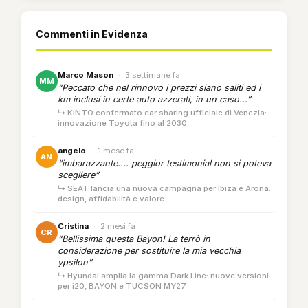
Commenti in Evidenza
Marco Mason
·
3 settimane fa
MM
“Peccato che nel rinnovo i prezzi siano saliti ed i
km inclusi in certe auto azzerati, in un caso...”
↳ KINTO confermato car sharing ufficiale di Venezia:
innovazione Toyota fino al 2030
angelo
·
1 mese fa
AN
“imbarazzante.... peggior testimonial non si poteva
scegliere”
↳ SEAT lancia una nuova campagna per Ibiza e Arona:
design, affidabilità e valore
Cristina
·
2 mesi fa
CR
“Bellissima questa Bayon! La terrò in
considerazione per sostituire la mia vecchia
ypsilon”
↳ Hyundai amplia la gamma Dark Line: nuove versioni
per i20, BAYON e TUCSON MY27