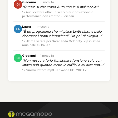
Giacomo
·
3 mesi fa
GI
“Queste si che erano Auto con la A maiuscola!”
↳ Audi celebra oltre un secolo di innovazione e
performance con i motori 6 cilindri
Laura
·
1 mese fa
LA
“È un programma che mi piace tantissimo, e bello
ricordare i brani e indovinarli! Un po' di allegria...”
↳ Ultima serata per Sarabanda Celebrity: vip in sfida
musicale su Italia 1
Giovanni
·
1 mese fa
GI
“Non riesco a farlo funsionare funsiona solo con
lataco usb quando metto le cuffici o mi dice non...”
↳ Nuovo lettore mp3 Kenwood HD-20GA7