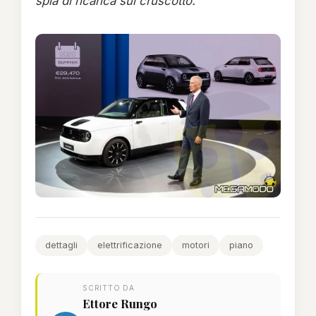
spia di ricarica sul cruscotto.
dettagli
elettrificazione
motori
piano
SCRITTO DA
Ettore Rungo