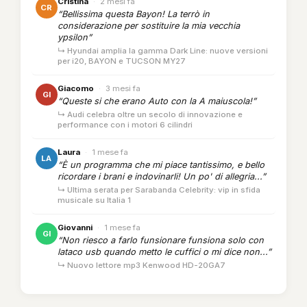
Cristina
·
2 mesi fa
CR
“Bellissima questa Bayon! La terrò in
considerazione per sostituire la mia vecchia
ypsilon”
↳ Hyundai amplia la gamma Dark Line: nuove versioni
per i20, BAYON e TUCSON MY27
Giacomo
·
3 mesi fa
GI
“Queste si che erano Auto con la A maiuscola!”
↳ Audi celebra oltre un secolo di innovazione e
performance con i motori 6 cilindri
Laura
·
1 mese fa
LA
“È un programma che mi piace tantissimo, e bello
ricordare i brani e indovinarli! Un po' di allegria...”
↳ Ultima serata per Sarabanda Celebrity: vip in sfida
musicale su Italia 1
Giovanni
·
1 mese fa
GI
“Non riesco a farlo funsionare funsiona solo con
lataco usb quando metto le cuffici o mi dice non...”
↳ Nuovo lettore mp3 Kenwood HD-20GA7