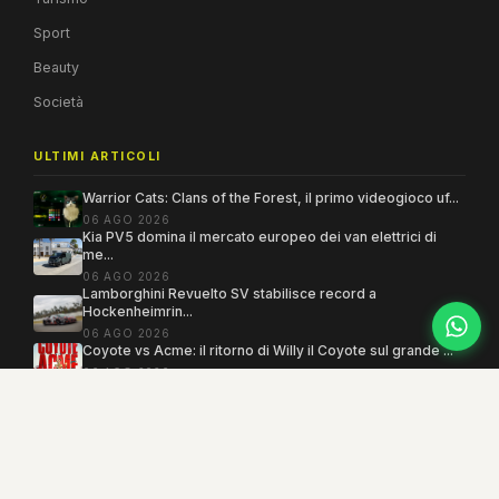
Sport
Beauty
Società
ULTIMI ARTICOLI
Warrior Cats: Clans of the Forest, il primo videogioco uf...
06 AGO 2026
Kia PV5 domina il mercato europeo dei van elettrici di
me...
06 AGO 2026
Lamborghini Revuelto SV stabilisce record a
Hockenheimrin...
06 AGO 2026
Coyote vs Acme: il ritorno di Willy il Coyote sul grande ...
06 AGO 2026
Copyright 2005–2026 ©
MEGAMODO
. Tutti i diritti sono riservati.
Powered by MEGACMS