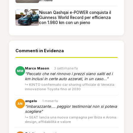
Nissan Qashqai e-POWER conquista il
Guinness World Record per efficienza
con 1.980 km con un pieno
Commenti in Evidenza
Marco Mason
·
3 settimane fa
MM
“Peccato che nel rinnovo i prezzi siano saliti ed i
km inclusi in certe auto azzerati, in un caso...”
↳ KINTO confermato car sharing ufficiale di Venezia:
innovazione Toyota fino al 2030
angelo
·
1 mese fa
AN
“imbarazzante.... peggior testimonial non si poteva
scegliere”
↳ SEAT lancia una nuova campagna per Ibiza e Arona:
design, affidabilità e valore