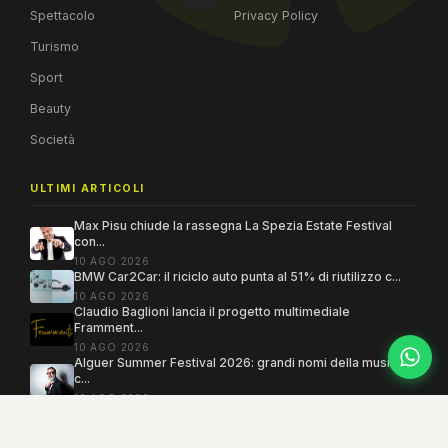
Spettacolo
Privacy Policy
Turismo
Sport
Beauty
Società
ULTIMI ARTICOLI
Max Pisu chiude la rassegna La Spezia Estate Festival
con...
10 AGO 2026
BMW Car2Car: il riciclo auto punta al 51% di riutilizzo c...
10 AGO 2026
Claudio Baglioni lancia il progetto multimediale
Framment...
10 AGO 2026
Alguer Summer Festival 2026: grandi nomi della musica e
c...
10 AGO 2026