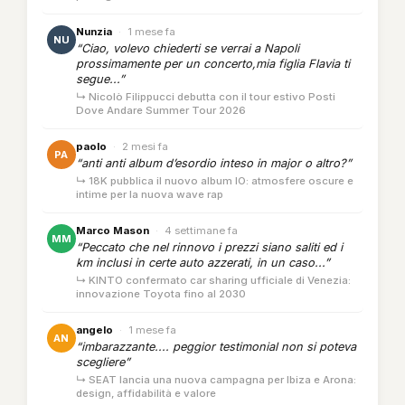
Nunzia
·
1 mese fa
NU
“Ciao, volevo chiederti se verrai a Napoli
prossimamente per un concerto,mia figlia Flavia ti
segue...”
↳ Nicolò Filippucci debutta con il tour estivo Posti
Dove Andare Summer Tour 2026
paolo
·
2 mesi fa
PA
“anti anti album d’esordio inteso in major o altro?”
↳ 18K pubblica il nuovo album IO: atmosfere oscure e
intime per la nuova wave rap
Marco Mason
·
4 settimane fa
MM
“Peccato che nel rinnovo i prezzi siano saliti ed i
km inclusi in certe auto azzerati, in un caso...”
↳ KINTO confermato car sharing ufficiale di Venezia:
innovazione Toyota fino al 2030
angelo
·
1 mese fa
AN
“imbarazzante.... peggior testimonial non si poteva
scegliere”
↳ SEAT lancia una nuova campagna per Ibiza e Arona:
design, affidabilità e valore