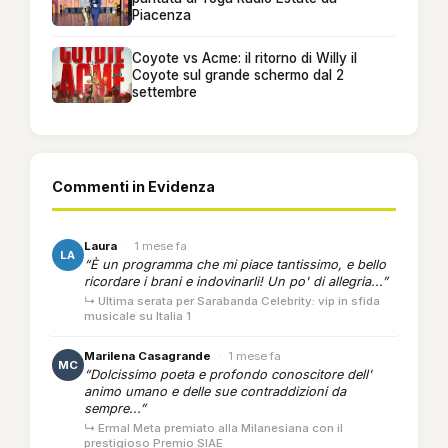
Piacenza
Coyote vs Acme: il ritorno di Willy il
Coyote sul grande schermo dal 2
settembre
Commenti in Evidenza
Laura
·
1 mese fa
LA
“È un programma che mi piace tantissimo, e bello
ricordare i brani e indovinarli! Un po' di allegria...”
↳ Ultima serata per Sarabanda Celebrity: vip in sfida
musicale su Italia 1
Marilena Casagrande
·
1 mese fa
MC
“Dolcissimo poeta e profondo conoscitore dell'
animo umano e delle sue contraddizioni da
sempre...”
↳ Ermal Meta premiato alla Milanesiana con il
prestigioso Premio SIAE