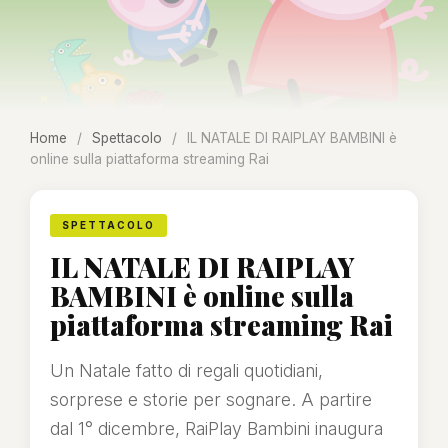
Home
/
Spettacolo
/
IL NATALE DI RAIPLAY BAMBINI è
online sulla piattaforma streaming Rai
SPETTACOLO
IL NATALE DI RAIPLAY
BAMBINI è online sulla
piattaforma streaming Rai
Un Natale fatto di regali quotidiani,
sorprese e storie per sognare. A partire
dal 1° dicembre, RaiPlay Bambini inaugura