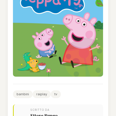
bambini
raiplay
tv
SCRITTO DA
Ettore Rungo