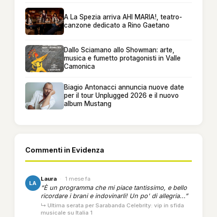
A La Spezia arriva AHI MARIA!, teatro-
canzone dedicato a Rino Gaetano
Dallo Sciamano allo Showman: arte,
musica e fumetto protagonisti in Valle
Camonica
Biagio Antonacci annuncia nuove date
per il tour Unplugged 2026 e il nuovo
album Mustang
Commenti in Evidenza
Laura
·
1 mese fa
LA
“È un programma che mi piace tantissimo, e bello
ricordare i brani e indovinarli! Un po' di allegria...”
↳ Ultima serata per Sarabanda Celebrity: vip in sfida
musicale su Italia 1