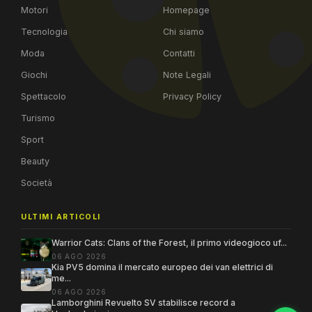
Motori
Homepage
Tecnologia
Chi siamo
Moda
Contatti
Giochi
Note Legali
Spettacolo
Privacy Policy
Turismo
Sport
Beauty
Società
ULTIMI ARTICOLI
Warrior Cats: Clans of the Forest, il primo videogioco uf...
06 AGO 2026
Kia PV5 domina il mercato europeo dei van elettrici di
me...
06 AGO 2026
Lamborghini Revuelto SV stabilisce record a