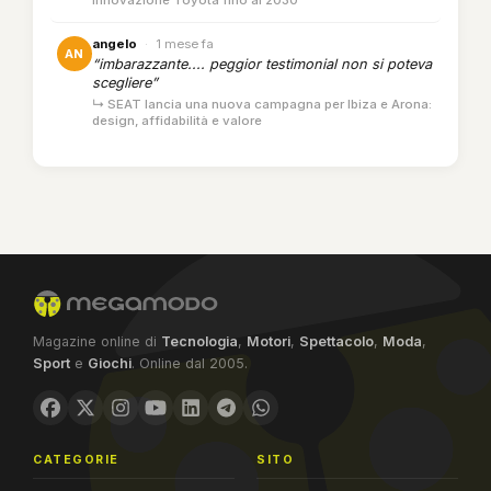
angelo
·
1 mese fa
AN
“imbarazzante.... peggior testimonial non si poteva
scegliere”
↳ SEAT lancia una nuova campagna per Ibiza e Arona:
design, affidabilità e valore
Magazine online di
Tecnologia
,
Motori
,
Spettacolo
,
Moda
,
Sport
e
Giochi
. Online dal 2005.
CATEGORIE
SITO