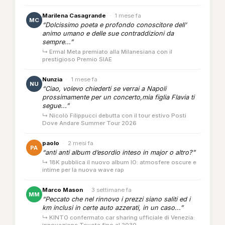
Marilena Casagrande
·
1 mese fa
MC
“Dolcissimo poeta e profondo conoscitore dell'
animo umano e delle sue contraddizioni da
sempre...”
↳ Ermal Meta premiato alla Milanesiana con il
prestigioso Premio SIAE
Nunzia
·
1 mese fa
NU
“Ciao, volevo chiederti se verrai a Napoli
prossimamente per un concerto,mia figlia Flavia ti
segue...”
↳ Nicolò Filippucci debutta con il tour estivo Posti
Dove Andare Summer Tour 2026
paolo
·
2 mesi fa
PA
“anti anti album d’esordio inteso in major o altro?”
↳ 18K pubblica il nuovo album IO: atmosfere oscure e
intime per la nuova wave rap
Marco Mason
·
3 settimane fa
MM
“Peccato che nel rinnovo i prezzi siano saliti ed i
km inclusi in certe auto azzerati, in un caso...”
↳ KINTO confermato car sharing ufficiale di Venezia:
innovazione Toyota fino al 2030