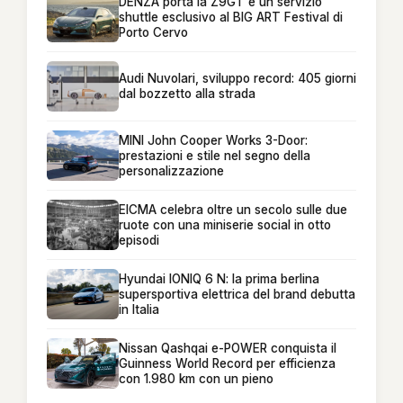
DENZA porta la Z9GT e un servizio
shuttle esclusivo al BIG ART Festival di
Porto Cervo
Audi Nuvolari, sviluppo record: 405 giorni
dal bozzetto alla strada
MINI John Cooper Works 3-Door:
prestazioni e stile nel segno della
personalizzazione
EICMA celebra oltre un secolo sulle due
ruote con una miniserie social in otto
episodi
Hyundai IONIQ 6 N: la prima berlina
supersportiva elettrica del brand debutta
in Italia
Nissan Qashqai e-POWER conquista il
Guinness World Record per efficienza
con 1.980 km con un pieno