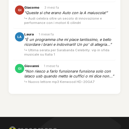
Giacomo
·
3 mesi fa
GI
“Queste si che erano Auto con la A maiuscola!”
↳ Audi celebra oltre un secolo di innovazione e
performance con i motori 6 cilindri
Laura
·
1 mese fa
LA
“È un programma che mi piace tantissimo, e bello
ricordare i brani e indovinarli! Un po' di allegria...”
↳ Ultima serata per Sarabanda Celebrity: vip in sfida
musicale su Italia 1
Giovanni
·
1 mese fa
GI
“Non riesco a farlo funsionare funsiona solo con
lataco usb quando metto le cuffici o mi dice non...”
↳ Nuovo lettore mp3 Kenwood HD-20GA7