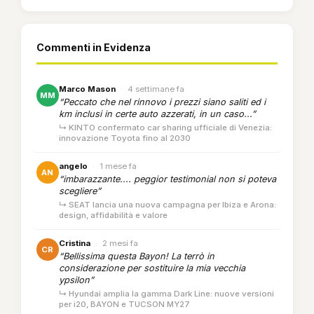
Commenti in Evidenza
Marco Mason
·
4 settimane fa
MM
“Peccato che nel rinnovo i prezzi siano saliti ed i
km inclusi in certe auto azzerati, in un caso...”
↳ KINTO confermato car sharing ufficiale di Venezia:
innovazione Toyota fino al 2030
angelo
·
1 mese fa
AN
“imbarazzante.... peggior testimonial non si poteva
scegliere”
↳ SEAT lancia una nuova campagna per Ibiza e Arona:
design, affidabilità e valore
Cristina
·
2 mesi fa
CR
“Bellissima questa Bayon! La terrò in
considerazione per sostituire la mia vecchia
ypsilon”
↳ Hyundai amplia la gamma Dark Line: nuove versioni
per i20, BAYON e TUCSON MY27