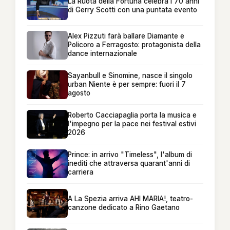
La Ruota della Fortuna celebra i 70 anni
di Gerry Scotti con una puntata evento
Alex Pizzuti farà ballare Diamante e
Policoro a Ferragosto: protagonista della
dance internazionale
Sayanbull e Sinomine, nasce il singolo
urban Niente è per sempre: fuori il 7
agosto
Roberto Cacciapaglia porta la musica e
l'impegno per la pace nei festival estivi
2026
Prince: in arrivo "Timeless", l'album di
inediti che attraversa quarant'anni di
carriera
A La Spezia arriva AHI MARIA!, teatro-
canzone dedicato a Rino Gaetano