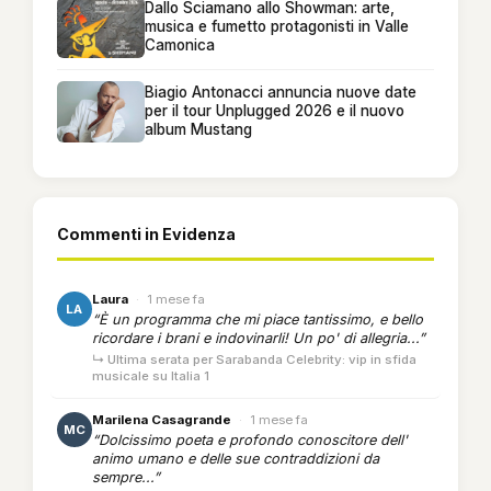
Dallo Sciamano allo Showman: arte,
musica e fumetto protagonisti in Valle
Camonica
Biagio Antonacci annuncia nuove date
per il tour Unplugged 2026 e il nuovo
album Mustang
Commenti in Evidenza
Laura
·
1 mese fa
LA
“È un programma che mi piace tantissimo, e bello
ricordare i brani e indovinarli! Un po' di allegria...”
↳ Ultima serata per Sarabanda Celebrity: vip in sfida
musicale su Italia 1
Marilena Casagrande
·
1 mese fa
MC
“Dolcissimo poeta e profondo conoscitore dell'
animo umano e delle sue contraddizioni da
sempre...”