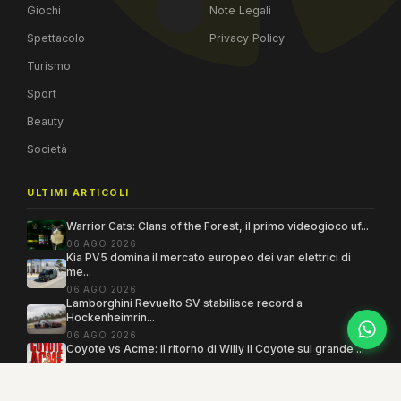
Giochi
Note Legali
Spettacolo
Privacy Policy
Turismo
Sport
Beauty
Società
ULTIMI ARTICOLI
Warrior Cats: Clans of the Forest, il primo videogioco uf...
06 AGO 2026
Kia PV5 domina il mercato europeo dei van elettrici di
me...
06 AGO 2026
Lamborghini Revuelto SV stabilisce record a
Hockenheimrin...
06 AGO 2026
Coyote vs Acme: il ritorno di Willy il Coyote sul grande ...
06 AGO 2026