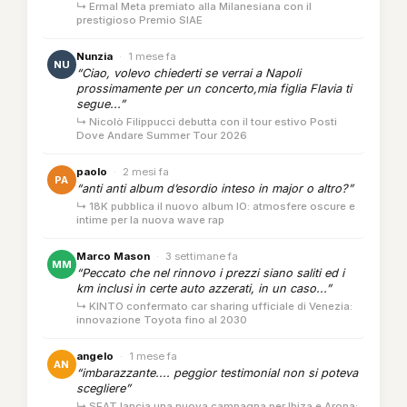
↳ Ermal Meta premiato alla Milanesiana con il
prestigioso Premio SIAE
Nunzia
·
1 mese fa
NU
“Ciao, volevo chiederti se verrai a Napoli
prossimamente per un concerto,mia figlia Flavia ti
segue...”
↳ Nicolò Filippucci debutta con il tour estivo Posti
Dove Andare Summer Tour 2026
paolo
·
2 mesi fa
PA
“anti anti album d’esordio inteso in major o altro?”
↳ 18K pubblica il nuovo album IO: atmosfere oscure e
intime per la nuova wave rap
Marco Mason
·
3 settimane fa
MM
“Peccato che nel rinnovo i prezzi siano saliti ed i
km inclusi in certe auto azzerati, in un caso...”
↳ KINTO confermato car sharing ufficiale di Venezia:
innovazione Toyota fino al 2030
angelo
·
1 mese fa
AN
“imbarazzante.... peggior testimonial non si poteva
scegliere”
↳ SEAT lancia una nuova campagna per Ibiza e Arona: