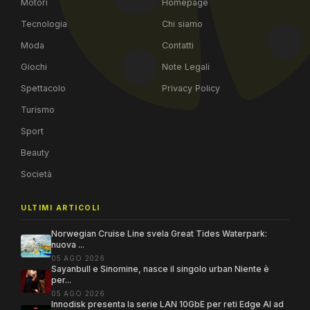
Motori
Homepage
Tecnologia
Chi siamo
Moda
Contatti
Giochi
Note Legali
Spettacolo
Privacy Policy
Turismo
Sport
Beauty
Società
ULTIMI ARTICOLI
Norwegian Cruise Line svela Great Tides Waterpark:
nuova ...
05 AGO 2026
Sayanbull e Sinomine, nasce il singolo urban Niente è
per...
05 AGO 2026
Innodisk presenta la serie LAN 10GbE per reti Edge AI ad