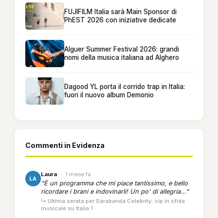
FUJIFILM Italia sarà Main Sponsor di
PhEST 2026 con iniziative dedicate
Alguer Summer Festival 2026: grandi
nomi della musica italiana ad Alghero
Dagood YL porta il corrido trap in Italia:
fuori il nuovo album Demonio
Commenti in Evidenza
Laura
·
1 mese fa
LA
“È un programma che mi piace tantissimo, e bello
ricordare i brani e indovinarli! Un po' di allegria...”
↳ Ultima serata per Sarabanda Celebrity: vip in sfida
musicale su Italia 1