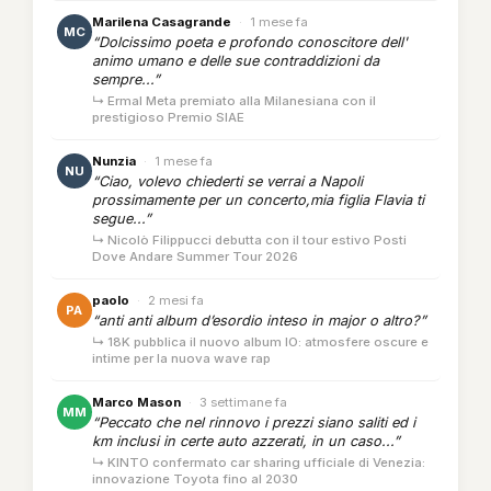
Marilena Casagrande
·
1 mese fa
MC
“Dolcissimo poeta e profondo conoscitore dell'
animo umano e delle sue contraddizioni da
sempre...”
↳ Ermal Meta premiato alla Milanesiana con il
prestigioso Premio SIAE
Nunzia
·
1 mese fa
NU
“Ciao, volevo chiederti se verrai a Napoli
prossimamente per un concerto,mia figlia Flavia ti
segue...”
↳ Nicolò Filippucci debutta con il tour estivo Posti
Dove Andare Summer Tour 2026
paolo
·
2 mesi fa
PA
“anti anti album d’esordio inteso in major o altro?”
↳ 18K pubblica il nuovo album IO: atmosfere oscure e
intime per la nuova wave rap
Marco Mason
·
3 settimane fa
MM
“Peccato che nel rinnovo i prezzi siano saliti ed i
km inclusi in certe auto azzerati, in un caso...”
↳ KINTO confermato car sharing ufficiale di Venezia:
innovazione Toyota fino al 2030