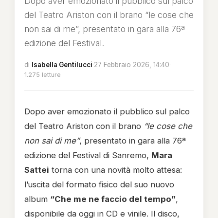
Dopo aver emozionato il pubblico sul palco
del Teatro Ariston con il brano “le cose che
non sai di me”, presentato in gara alla 76ª
edizione del Festival.
di
Isabella Gentilucci
·
27 Febbraio 2026, 14:40
·
1.275 letture
Dopo aver emozionato il pubblico sul palco
del Teatro Ariston con il brano
“le cose che
non sai di me”
, presentato in gara alla 76ª
edizione del Festival di Sanremo,
Mara
Sattei
torna con una novità molto attesa:
l’uscita del formato fisico del suo nuovo
album
“Che me ne faccio del tempo”
,
disponibile da oggi in CD e vinile. Il disco,