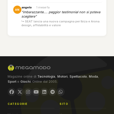
angelo
·
1 mese fa
AN
“imbarazzante.... peggior testimonial non si poteva
scegliere”
↳ SEAT lancia una nuova campagna per Ibiza e Arona:
design, affidabilità e valore
Magazine online di
Tecnologia
,
Motori
,
Spettacolo
,
Moda
,
Sport
e
Giochi
. Online dal 2005.
CATEGORIE
SITO