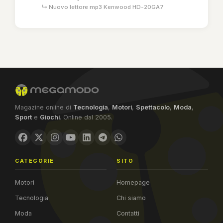
↳ Nuovo lettore mp3 Kenwood HD-20GA7
Magazine online di
Tecnologia
,
Motori
,
Spettacolo
,
Moda
,
Sport
e
Giochi
. Online dal 2005.
CATEGORIE
SITO
Motori
Homepage
Tecnologia
Chi siamo
Moda
Contatti