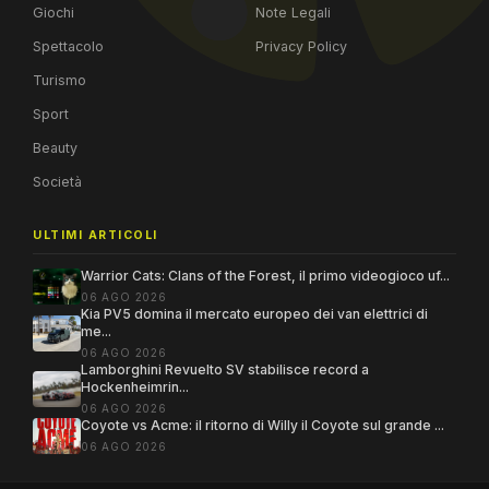
Giochi
Note Legali
Spettacolo
Privacy Policy
Turismo
Sport
Beauty
Società
ULTIMI ARTICOLI
Warrior Cats: Clans of the Forest, il primo videogioco uf...
06 AGO 2026
Kia PV5 domina il mercato europeo dei van elettrici di
me...
06 AGO 2026
Lamborghini Revuelto SV stabilisce record a
Hockenheimrin...
06 AGO 2026
Coyote vs Acme: il ritorno di Willy il Coyote sul grande ...
06 AGO 2026