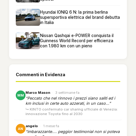
Hyundai IONIQ 6 N: la prima berlina
supersportiva elettrica del brand debutta
in Italia
Nissan Qashqai e-POWER conquista il
Guinness World Record per efficienza
con 1.980 km con un pieno
Commenti in Evidenza
Marco Mason
·
3 settimane fa
MM
“Peccato che nel rinnovo i prezzi siano saliti ed i
km inclusi in certe auto azzerati, in un caso...”
↳ KINTO confermato car sharing ufficiale di Venezia:
innovazione Toyota fino al 2030
angelo
·
1 mese fa
AN
“imbarazzante.... peggior testimonial non si poteva