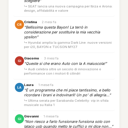
scegliere”
↳ SEAT lancia una nuova campagna per Ibiza e Arona:
design, affidabilità e valore
Cristina
·
2 mesi fa
CR
“Bellissima questa Bayon! La terrò in
considerazione per sostituire la mia vecchia
ypsilon”
↳ Hyundai amplia la gamma Dark Line: nuove versioni
per i20, BAYON e TUCSON MY27
Giacomo
·
3 mesi fa
GI
“Queste si che erano Auto con la A maiuscola!”
↳ Audi celebra oltre un secolo di innovazione e
performance con i motori 6 cilindri
Laura
·
1 mese fa
LA
“È un programma che mi piace tantissimo, e bello
ricordare i brani e indovinarli! Un po' di allegria...”
↳ Ultima serata per Sarabanda Celebrity: vip in sfida
musicale su Italia 1
Giovanni
·
1 mese fa
GI
“Non riesco a farlo funsionare funsiona solo con
lataco usb quando metto le cuffici o mi dice non...”