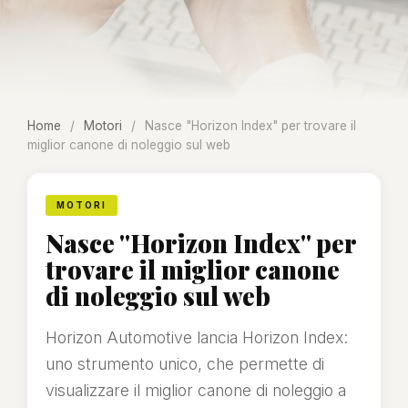
Home
/
Motori
/
Nasce "Horizon Index" per trovare il
miglior canone di noleggio sul web
MOTORI
Nasce "Horizon Index" per
trovare il miglior canone
di noleggio sul web
Horizon Automotive lancia Horizon Index:
uno strumento unico, che permette di
visualizzare il miglior canone di noleggio a