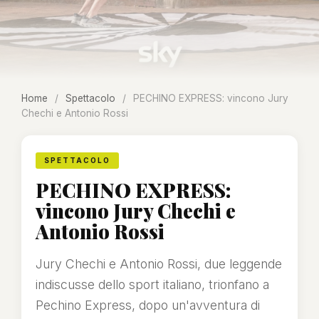
Home
/
Spettacolo
/
PECHINO EXPRESS: vincono Jury
Chechi e Antonio Rossi
SPETTACOLO
PECHINO EXPRESS:
vincono Jury Chechi e
Antonio Rossi
Jury Chechi e Antonio Rossi, due leggende
indiscusse dello sport italiano, trionfano a
Pechino Express, dopo un'avventura di