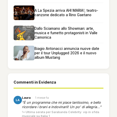
A La Spezia arriva AHI MARIA!, teatro-
canzone dedicato a Rino Gaetano
Dallo Sciamano allo Showman: arte,
musica e fumetto protagonisti in Valle
Camonica
Biagio Antonacci annuncia nuove date
per il tour Unplugged 2026 e il nuovo
album Mustang
Commenti in Evidenza
Laura
·
1 mese fa
LA
“È un programma che mi piace tantissimo, e bello
ricordare i brani e indovinarli! Un po' di allegria...”
↳ Ultima serata per Sarabanda Celebrity: vip in sfida
musicale su Italia 1