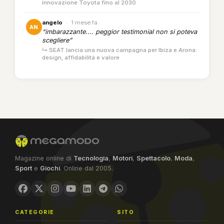
innovazione Toyota fino al 2030
angelo
·
1 mese fa
AN
“imbarazzante.... peggior testimonial non si poteva
scegliere”
↳ SEAT lancia una nuova campagna per Ibiza e Arona:
design, affidabilità e valore
Magazine online di
Tecnologia
,
Motori
,
Spettacolo
,
Moda
,
Sport
e
Giochi
. Online dal 2005.
CATEGORIE
SITO