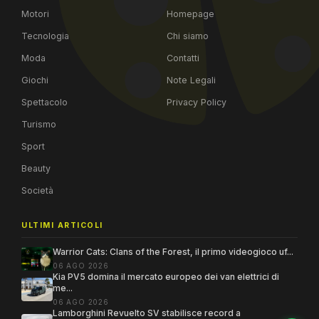
Motori
Homepage
Tecnologia
Chi siamo
Moda
Contatti
Giochi
Note Legali
Spettacolo
Privacy Policy
Turismo
Sport
Beauty
Società
ULTIMI ARTICOLI
Warrior Cats: Clans of the Forest, il primo videogioco uf...
06 AGO 2026
Kia PV5 domina il mercato europeo dei van elettrici di
me...
06 AGO 2026
Lamborghini Revuelto SV stabilisce record a