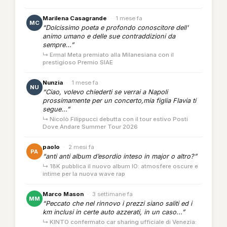
Marilena Casagrande
·
1 mese fa
MC
“Dolcissimo poeta e profondo conoscitore dell'
animo umano e delle sue contraddizioni da
sempre...”
↳ Ermal Meta premiato alla Milanesiana con il
prestigioso Premio SIAE
Nunzia
·
1 mese fa
NU
“Ciao, volevo chiederti se verrai a Napoli
prossimamente per un concerto,mia figlia Flavia ti
segue...”
↳ Nicolò Filippucci debutta con il tour estivo Posti
Dove Andare Summer Tour 2026
paolo
·
2 mesi fa
PA
“anti anti album d’esordio inteso in major o altro?”
↳ 18K pubblica il nuovo album IO: atmosfere oscure e
intime per la nuova wave rap
Marco Mason
·
3 settimane fa
MM
“Peccato che nel rinnovo i prezzi siano saliti ed i
km inclusi in certe auto azzerati, in un caso...”
↳ KINTO confermato car sharing ufficiale di Venezia: