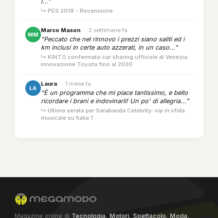
i...”
↳ PES 2019 - Recensione
Marco Mason
·
3 settimane fa
MM
“Peccato che nel rinnovo i prezzi siano saliti ed i
km inclusi in certe auto azzerati, in un caso...”
↳ KINTO confermato car sharing ufficiale di Venezia:
innovazione Toyota fino al 2030
Laura
·
1 mese fa
LA
“È un programma che mi piace tantissimo, e bello
ricordare i brani e indovinarli! Un po' di allegria...”
↳ Ultima serata per Sarabanda Celebrity: vip in sfida
musicale su Italia 1
Magazine online di
Tecnologia
,
Motori
,
Spettacolo
,
Moda
,