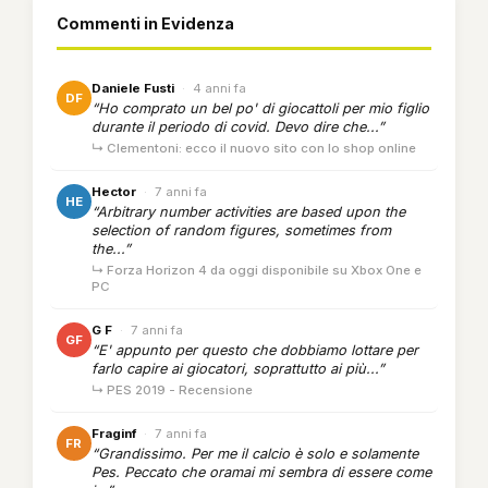
Commenti in Evidenza
Daniele Fusti
·
4 anni fa
DF
“Ho comprato un bel po' di giocattoli per mio figlio
durante il periodo di covid. Devo dire che...”
↳ Clementoni: ecco il nuovo sito con lo shop online
Hector
·
7 anni fa
HE
“Arbitrary number activities are based upon the
selection of random figures, sometimes from
the...”
↳ Forza Horizon 4 da oggi disponibile su Xbox One e
PC
G F
·
7 anni fa
GF
“E' appunto per questo che dobbiamo lottare per
farlo capire ai giocatori, soprattutto ai più...”
↳ PES 2019 - Recensione
Fraginf
·
7 anni fa
FR
“Grandissimo. Per me il calcio è solo e solamente
Pes. Peccato che oramai mi sembra di essere come