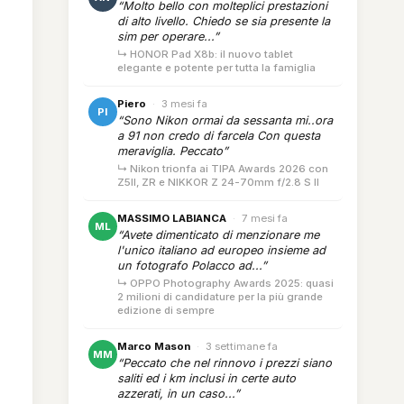
“Molto bello con molteplici prestazioni
di alto livello. Chiedo se sia presente la
sim per operare...”
↳ HONOR Pad X8b: il nuovo tablet
elegante e potente per tutta la famiglia
Piero
·
3 mesi fa
PI
“Sono Nikon ormai da sessanta mi..ora
a 91 non credo di farcela Con questa
meraviglia. Peccato”
↳ Nikon trionfa ai TIPA Awards 2026 con
Z5II, ZR e NIKKOR Z 24-70mm f/2.8 S II
MASSIMO LABIANCA
·
7 mesi fa
ML
“Avete dimenticato di menzionare me
l'unico italiano ad europeo insieme ad
un fotografo Polacco ad...”
↳ OPPO Photography Awards 2025: quasi
2 milioni di candidature per la più grande
edizione di sempre
Marco Mason
·
3 settimane fa
MM
“Peccato che nel rinnovo i prezzi siano
saliti ed i km inclusi in certe auto
azzerati, in un caso...”