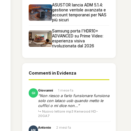
ASUSTOR lancia ADM 5.1.4:
gestione ventole avanzata e
account temporanei per NAS
più sicuri
Samsung porta l'HDR10+
ADVANCED su Prime Video:
esperienza visiva
rivoluzionata dal 2026
Commenti in Evidenza
Giovanni
·
1 mese fa
GI
“Non riesco a farlo funsionare funsiona
solo con lataco usb quando metto le
cuffici o mi dice non...”
↳ Nuovo lettore mp3 Kenwood HD-
20GA7
Antonio
·
2 mesi fa
AN