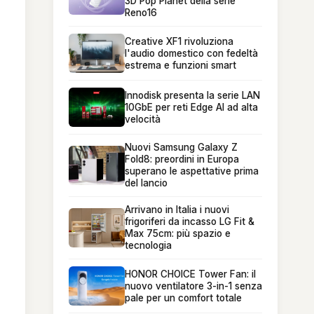
3D Pop Planet della serie
Reno16
Creative XF1 rivoluziona
l'audio domestico con fedeltà
estrema e funzioni smart
Innodisk presenta la serie LAN
10GbE per reti Edge AI ad alta
velocità
Nuovi Samsung Galaxy Z
Fold8: preordini in Europa
superano le aspettative prima
del lancio
Arrivano in Italia i nuovi
frigoriferi da incasso LG Fit &
Max 75cm: più spazio e
tecnologia
HONOR CHOICE Tower Fan: il
nuovo ventilatore 3-in-1 senza
pale per un comfort totale