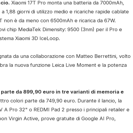
cio.
Xiaomi 17T Pro monta una batteria da 7000mAh,
a 1,88 giorni di utilizzo medio e ricariche rapide cablate
7T non è da meno con 6500mAh e ricarica da 67W.
uovi chip MediaTek Dimensity: 9500 (3nm) per il Pro e
sistema Xiaomi 3D IceLoop.
gnata da una collaborazione con Matteo Berrettini, volto
ebra la nuova funzione Leica Live Moment e la potenza
 parte da 899,90 euro in tre varianti di memoria e
attro colori parte da 749,90 euro. Durante il lancio, la
V A Pro 32" o REDMI Pad 2 presso i principali retailer e
pon Virgin Active, prove gratuite di Google AI Pro,