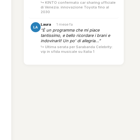
↳ KINTO confermato car sharing ufficiale
di Venezia: innovazione Toyota fino al
2030
Laura
·
1 mese fa
LA
“È un programma che mi piace
tantissimo, e bello ricordare i brani e
indovinarli! Un po' di allegria...”
↳ Ultima serata per Sarabanda Celebrity:
vip in sfida musicale su Italia 1