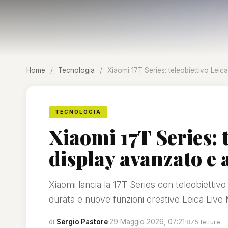
Home
/
Tecnologia
/
Xiaomi 17T Series: teleobiettivo Lei
TECNOLOGIA
Xiaomi 17T Series: t
display avanzato e
Xiaomi lancia la 17T Series con teleobiettiv
durata e nuove funzioni creative Leica Liv
di
Sergio Pastore
·
29 Maggio 2026, 07:21
·
875 letture