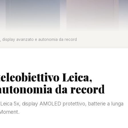
ca, display avanzato e autonomia da record
eleobiettivo Leica,
 autonomia da record
o Leica 5x, display AMOLED protettivo, batterie a lunga
e Moment.