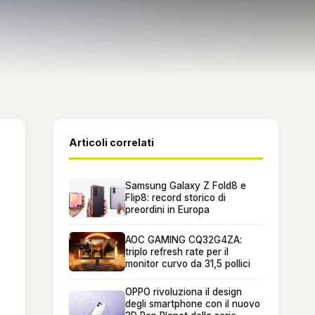
Articoli correlati
Samsung Galaxy Z Fold8 e
Flip8: record storico di
preordini in Europa
AOC GAMING CQ32G4ZA:
triplo refresh rate per il
monitor curvo da 31,5 pollici
OPPO rivoluziona il design
degli smartphone con il nuovo