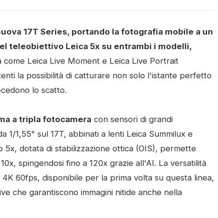
nuova 17T Series, portando la fotografia mobile a un
del teleobiettivo Leica 5x su entrambi i modelli,
à come Leica Live Moment e Leica Live Portrait
i la possibilità di catturare non solo l'istante perfetto
cedono lo scatto.
ema a tripla fotocamera
con sensori di grandi
a 1/1,55" sul 17T, abbinati a lenti Leica Summilux e
o 5x, dotata di stabilizzazione ottica (OIS), permette
x, spingendosi fino a 120x grazie all'AI. La versatilità
4K 60fps, disponibile per la prima volta su questa linea,
ve che garantiscono immagini nitide anche nella