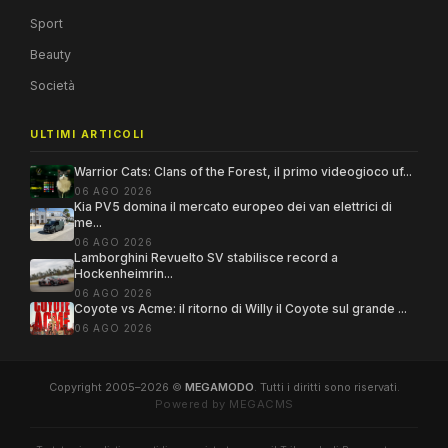
Sport
Beauty
Società
ULTIMI ARTICOLI
Warrior Cats: Clans of the Forest, il primo videogioco uf...
06 AGO 2026
Kia PV5 domina il mercato europeo dei van elettrici di
me...
06 AGO 2026
Lamborghini Revuelto SV stabilisce record a
Hockenheimrin...
06 AGO 2026
Coyote vs Acme: il ritorno di Willy il Coyote sul grande ...
06 AGO 2026
Copyright 2005–2026 ©
MEGAMODO
. Tutti i diritti sono riservati.
Powered by MEGACMS