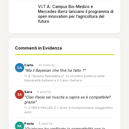
V.I.T.A.: Campus Bio-Medico e
Mercedes-Benz lanciano il programma di
open innovation per l’agricoltura del
futuro
Commenti in Evidenza
Carlo
·
10 mesi fa
CA
“Ma il Bayesian che fine ha fatto ?”
↳ A "Quarta Repubblica": lo scontro politico nelle
Università italiane e il Caso Garlaco
Sara
·
3 anni fa
SA
“Ciao Paola sei riuscita a capire se è compatibile?
grazie”
↳ CYBEX PALLAS G i-Size: il rivoluzionario seggiolino
auto
Paola
·
5 anni fa
PA
“Qualcuno ha verificato la compatibilità con la