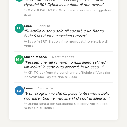
Hyundai i10? Cybex mi ha detto di non aver...”
↳ CYBEX PALLAS G i-Size: il rivoluzionario seggiolino
auto
Luca
·
5 anni fa
LU
“Di Aprilia ci sono solo gli adesivi, è un Bongo
Serie S venduto a carissimo prezzo”
↳ Ecco "eSR1", il suo primo monopattino elettrico di
Aprilia
Marco Mason
·
4 settimane fa
MM
“Peccato che nel rinnovo i prezzi siano saliti ed i
km inclusi in certe auto azzerati, in un caso...”
↳ KINTO confermato car sharing ufficiale di Venezia:
innovazione Toyota fino al 2030
Laura
·
1 mese fa
LA
“È un programma che mi piace tantissimo, e bello
ricordare i brani e indovinarli! Un po' di allegria...”
↳ Ultima serata per Sarabanda Celebrity: vip in sfida
musicale su Italia 1