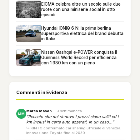
EICMA celebra oltre un secolo sulle due
ruote con una miniserie social in otto
episodi
Hyundai IONIQ 6 N: la prima berlina
supersportiva elettrica del brand debutta
in Italia
Nissan Qashqai e-POWER conquista il
Guinness World Record per efficienza
con 1.980 km con un pieno
Commenti in Evidenza
Marco Mason
·
3 settimane fa
MM
“Peccato che nel rinnovo i prezzi siano saliti ed i
km inclusi in certe auto azzerati, in un caso...”
↳ KINTO confermato car sharing ufficiale di Venezia:
innovazione Toyota fino al 2030