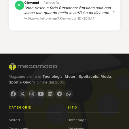
Giovanni
·
1 mese fa
GI
“Non riesco a farlo funsionare funsiona solo con
lataco usb quando metto le cuffici o mi dice non...”
↳ Nuovo lettore mp3 Kenwood HD-20GA7
Magazine online di
Tecnologia
,
Motori
,
Spettacolo
,
Moda
,
Sport
e
Giochi
. Online dal 2005.
CATEGORIE
SITO
Motori
Homepage
Tecnologia
Chi siamo