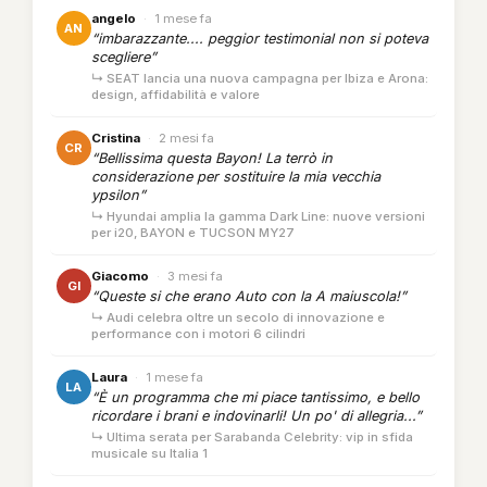
angelo
·
1 mese fa
AN
“imbarazzante.... peggior testimonial non si poteva
scegliere”
↳ SEAT lancia una nuova campagna per Ibiza e Arona:
design, affidabilità e valore
Cristina
·
2 mesi fa
CR
“Bellissima questa Bayon! La terrò in
considerazione per sostituire la mia vecchia
ypsilon”
↳ Hyundai amplia la gamma Dark Line: nuove versioni
per i20, BAYON e TUCSON MY27
Giacomo
·
3 mesi fa
GI
“Queste si che erano Auto con la A maiuscola!”
↳ Audi celebra oltre un secolo di innovazione e
performance con i motori 6 cilindri
Laura
·
1 mese fa
LA
“È un programma che mi piace tantissimo, e bello
ricordare i brani e indovinarli! Un po' di allegria...”
↳ Ultima serata per Sarabanda Celebrity: vip in sfida
musicale su Italia 1