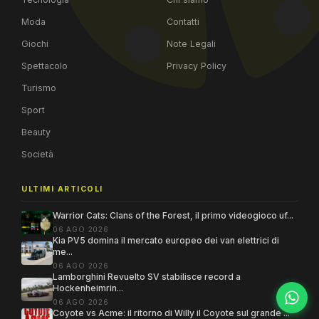
Moda
Contatti
Giochi
Note Legali
Spettacolo
Privacy Policy
Turismo
Sport
Beauty
Società
ULTIMI ARTICOLI
Warrior Cats: Clans of the Forest, il primo videogioco uf...
06 AGO 2026
Kia PV5 domina il mercato europeo dei van elettrici di
me...
06 AGO 2026
Lamborghini Revuelto SV stabilisce record a
Hockenheimrin...
06 AGO 2026
Coyote vs Acme: il ritorno di Willy il Coyote sul grande ...